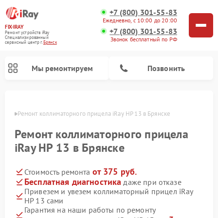
+7 (800) 301-55-83
Ежедневно, с 10:00 до 20:00
FIX-IRAY
+7 (800) 301-55-83
Ремонт устройств iRay
Специализированный
Звонок бесплатный по РФ
cервисный центр г.
Брянск
Мы ремонтируем
Позвонить
янске
Ремонт коллиматорного прицела iRay HP 13 в Брянске
Ремонт коллиматорного прицела
Ремонт оптических прицелов iRay
Ремонт тепловизионных прицелов iRay
iRay HP 13 в Брянске
от 375 руб.
Стоимость ремонта
Бесплатная диагностика
даже при отказе
Привезем и увезем коллиматорный прицел iRay
HP 13 сами
Гарантия на наши работы по ремонту