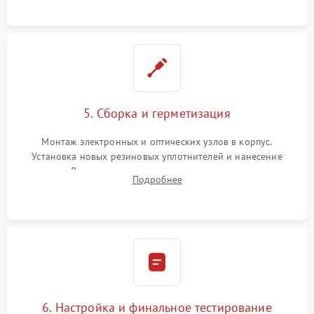
устранения люфтов и сбоев пристрелки.
5. Сборка и герметизация
Монтаж электронных и оптических узлов в корпус.
Установка новых резиновых уплотнителей и нанесение
герметика. Для закрытых коллиматоров — вакуумирование и
Подробнее
заполнение инертным газом для исключения запотевания
линзы при перепадах температур.
6. Настройка и финальное тестирование