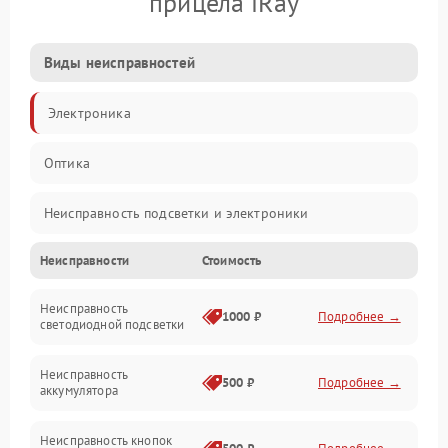
прицела iRay
Виды неисправностей
Электроника
Оптика
Неисправность подсветки и электроники
Неисправности
Стоимость
Неисправность изображения
Неисправность
Электропитание
1000 ₽
Подробнее →
светодиодной подсветки
Юстировка
Неисправность
500 ₽
Подробнее →
аккумулятора
Механические повреждения
Неисправность кнопок