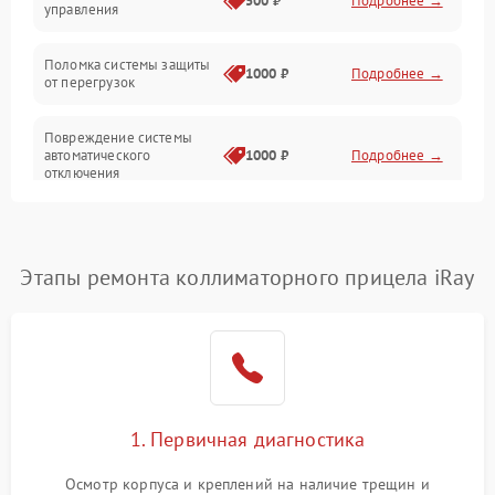
500 ₽
Подробнее →
управления
Прочие неисправности
Поломка системы защиты
Неисправность управления
1000 ₽
Подробнее →
от перегрузок
Повреждение системы
автоматического
1000 ₽
Подробнее →
отключения
Неисправность системы
защиты от короткого
1000 ₽
Подробнее →
замыкания
Этапы ремонта коллиматорного прицела iRay
Повреждение системы
1000 ₽
Подробнее →
защиты от перегрева
Неисправность системы
защиты от
1000 ₽
Подробнее →
перенапряжения
1. Первичная диагностика
Неисправность системы
Осмотр корпуса и креплений на наличие трещин и
1000 ₽
Подробнее →