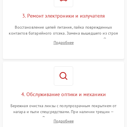
3. Ремонт электроники и излучателя
Восстановление цепей питания, пайка поврежденных
контактов батарейного отсека. Замена вышедшего из строя
светодиода или микросхемы управления яркостью. Очистка
Подробнее
платы от коррозии и нанесение защитного лака для
предотвращения замыканий.
4. Обслуживание оптики и механики
Бережная очистка линзы с полупрозрачным покрытием от
нагара и пыли спецсредствами. При наличии трещин —
замена стекла. Восстановление или замена пружин и
Подробнее
резьбовых элементов в механизме ввода поправок для