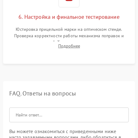
6. Настройка и финальное тестирование
Юстировка прицельной марки на оптическом стенде.
Проверка корректности работы механизма поправок и
отсутствия искажений. Тестирование прицела на ударном
Подробнее
стенде для подтверждения устойчивости к отдаче оружия и
надежного сохранения нуля.
FAQ. Ответы на вопросы
Вы можете ознакомиться с приведенными ниже
часто задаваемыми вопросами, либо обратиться в