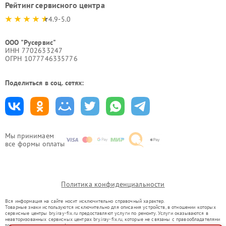
Рейтинг сервисного центра
4.9-5.0
ООО "Русервис"
ИНН 7702633247
ОГРН 1077746335776
Поделиться в соц. сетях:
Мы принимаем
все формы оплаты
Политика конфиденциальности
Вся информация на сайте носит исключительно справочный характер.
Товарные знаки используются исключительно для описания устройств, в отношении которых
сервисные центры bry.iray-fix.ru предоставляют услуги по ремонту. Услуги оказываются в
неавторизованных сервисных центрах bry.iray-fix.ru, которые не связаны с правообладателями
товарных знаков или их официальными представителями.