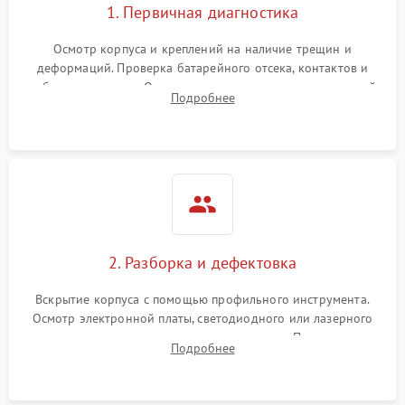
1. Первичная диагностика
Осмотр корпуса и креплений на наличие трещин и
деформаций. Проверка батарейного отсека, контактов и
работы излучателя. Оценка яркости и четкости прицельной
Подробнее
марки на разных режимах. Выявление проблем с
регулировкой поправок и целостностью линзы.
2. Разборка и дефектовка
Вскрытие корпуса с помощью профильного инструмента.
Осмотр электронной платы, светодиодного или лазерного
излучателя, а также механизма выверки. Проверка
Подробнее
уплотнительных прокладок и выявление следов окисления
контактов или попадания влаги.