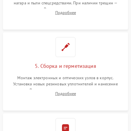
нагара и пыли спецсредствами. При наличии трещин —
замена стекла. Восстановление или замена пружин и
Подробнее
резьбовых элементов в механизме ввода поправок для
устранения люфтов и сбоев пристрелки.
5. Сборка и герметизация
Монтаж электронных и оптических узлов в корпус.
Установка новых резиновых уплотнителей и нанесение
герметика. Для закрытых коллиматоров — вакуумирование и
Подробнее
заполнение инертным газом для исключения запотевания
линзы при перепадах температур.