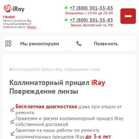
+7 (800) 301-55-83
Ежедневно, с 10:00 до 20:00
FIX-IRAY
+7 (800) 301-55-83
Ремонт устройств iRay
Специализированный
Звонок бесплатный по РФ
cервисный центр г.
Брянск
Мы ремонтируем
Позвонить
янске
Коллиматорный прицел iRay повреждение линзы
Коллиматорный прицел
iRay
Повреждение линзы
Ремонт оптических прицелов iRay
Ремонт тепловизионных прицелов iRay
Бесплатная диагностика
даже при отказе от
ремонта
Привезем и увезем коллиматорный прицел iRay
собственной доставкой
Гарантия на наши работы по ремонту
до 3-х лет
коллиматорных прицелов iRay