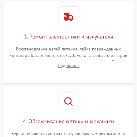
3. Ремонт электроники и излучателя
Восстановление цепей питания, пайка поврежденных
контактов батарейного отсека. Замена вышедшего из строя
светодиода или микросхемы управления яркостью. Очистка
Подробнее
платы от коррозии и нанесение защитного лака для
предотвращения замыканий.
4. Обслуживание оптики и механики
Бережная очистка линзы с полупрозрачным покрытием от