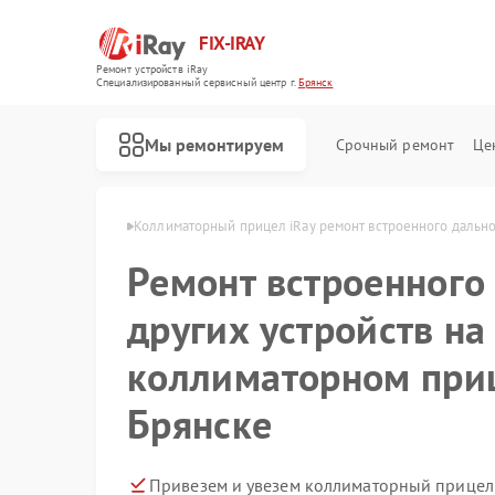
FIX-IRAY
Ремонт устройств iRay
Специализированный cервисный центр г.
Брянск
Мы ремонтируем
Срочный ремонт
Це
елов iRay в Брянске
Коллиматорный прицел iRay ремонт встроенного дально
Ремонт встроенного
Ремонт оптических прицелов iRay
Ремонт тепловизионных прицелов iRay
других устройств на
коллиматорном приц
Брянске
Привезем и увезем коллиматорный прицел 