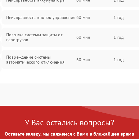
Неисправность аккумулятора
60 мин
1 год
Неисправность кнопок управления
60 мин
1 год
Поломка системы защиты от
60 мин
1 год
перегрузок
Повреждение системы
60 мин
1 год
автоматического отключения
Неисправность системы защиты от
60 мин
1 год
короткого замыкания
Повреждение системы защиты от
60 мин
1 год
перегрева
У Вас остались вопросы?
Неисправность системы защиты от
60 мин
1 год
перенапряжения
Оставьте заявку, мы свяжемся с Вами в ближайшее время