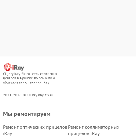
СЦ bry.iray-fix.ru - сеть сервисных
центров в Брянске по ремонту и
обслуживанию техники iRay
2021-2026 © СЦ bry.iray-fix.ru
Мы ремонтируем
Ремонт оптических прицелов
Ремонт коллиматорных
iRay
прицелов iRay