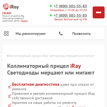
+7 (800) 301-55-83
Ежедневно, с 10:00 до 20:00
FIX-IRAY
+7 (800) 301-55-83
Ремонт устройств iRay
Специализированный
Звонок бесплатный по РФ
cервисный центр г.
Брянск
Мы ремонтируем
Позвонить
янске
Коллиматорный прицел iRay светодиоды мерцают или мигают
Коллиматорный прицел
iRay
Ремонт оптических прицелов iRay
Ремонт тепловизионных прицелов iRay
Светодиоды мерцают или мигают
Бесплатная диагностика
даже при отказе от
ремонта
Привезем и увезем коллиматорный прицел iRay
собственной доставкой
Гарантия на наши работы по ремонту