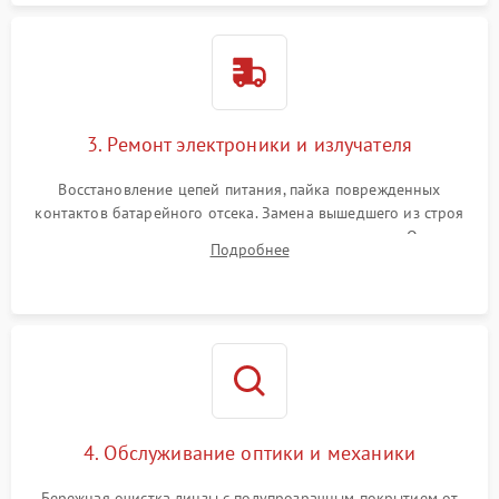
3. Ремонт электроники и излучателя
Восстановление цепей питания, пайка поврежденных
контактов батарейного отсека. Замена вышедшего из строя
светодиода или микросхемы управления яркостью. Очистка
Подробнее
платы от коррозии и нанесение защитного лака для
предотвращения замыканий.
4. Обслуживание оптики и механики
Бережная очистка линзы с полупрозрачным покрытием от