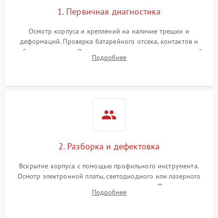
1. Первичная диагностика
Осмотр корпуса и креплений на наличие трещин и
деформаций. Проверка батарейного отсека, контактов и
работы излучателя. Оценка яркости и четкости прицельной
Подробнее
марки на разных режимах. Выявление проблем с
регулировкой поправок и целостностью линзы.
2. Разборка и дефектовка
Вскрытие корпуса с помощью профильного инструмента.
Осмотр электронной платы, светодиодного или лазерного
излучателя, а также механизма выверки. Проверка
Подробнее
уплотнительных прокладок и выявление следов окисления
контактов или попадания влаги.