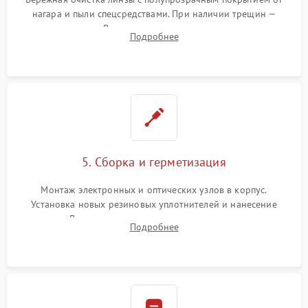
нагара и пыли спецсредствами. При наличии трещин —
замена стекла. Восстановление или замена пружин и
Подробнее
резьбовых элементов в механизме ввода поправок для
устранения люфтов и сбоев пристрелки.
5. Сборка и герметизация
Монтаж электронных и оптических узлов в корпус.
Установка новых резиновых уплотнителей и нанесение
герметика. Для закрытых коллиматоров — вакуумирование и
Подробнее
заполнение инертным газом для исключения запотевания
линзы при перепадах температур.