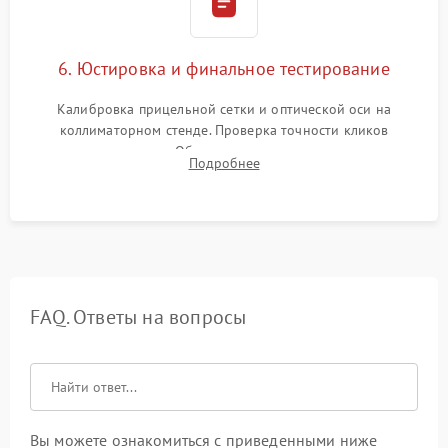
6. Юстировка и финальное тестирование
Калибровка прицельной сетки и оптической оси на
коллиматорном стенде. Проверка точности кликов
механизма поправок. Обязательное испытание прицела на
Подробнее
ударном стенде для проверки устойчивости к отдаче и
гарантии сохранения точки пристрелки.
FAQ. Ответы на вопросы
Вы можете ознакомиться с приведенными ниже