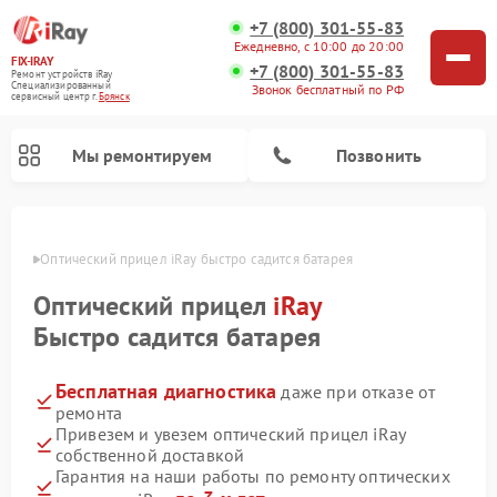
+7 (800) 301-55-83
Ежедневно, с 10:00 до 20:00
FIX-IRAY
+7 (800) 301-55-83
Ремонт устройств iRay
Специализированный
Звонок бесплатный по РФ
cервисный центр г.
Брянск
Мы ремонтируем
Позвонить
янске
Оптический прицел iRay быстро садится батарея
Оптический прицел
iRay
Ремонт коллиматорных прицелов iRay
Ремонт тепловизионных прицелов iRay
Быстро садится батарея
Бесплатная диагностика
даже при отказе от
ремонта
Привезем и увезем оптический прицел iRay
собственной доставкой
Гарантия на наши работы по ремонту оптических