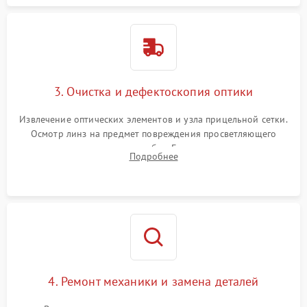
3. Очистка и дефектоскопия оптики
Извлечение оптических элементов и узла прицельной сетки.
Осмотр линз на предмет повреждения просветляющего
покрытия или появления грибка. Бережная очистка стекол
Подробнее
спецрастворами. Проверка целостности гравированной
сетки и модуля ее подсветки.
4. Ремонт механики и замена деталей