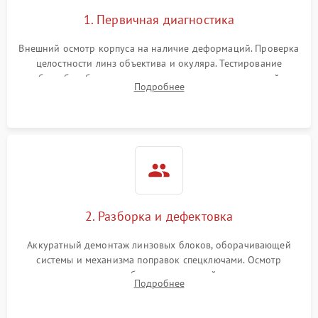
1. Первичная диагностика
Внешний осмотр корпуса на наличие деформаций. Проверка
целостности линз объектива и окуляра. Тестирование
работы барабанчиков ввода поправок, кольца отстройки
Подробнее
параллакса и зума. Выявление сколов, внутренних
загрязнений и нарушений герметичности.
2. Разборка и дефектовка
Аккуратный демонтаж линзовых блоков, оборачивающей
системы и механизма поправок спецключами. Осмотр
внутренних резьбовых соединений, пружин и
Подробнее
уплотнительных колец. Поиск причин люфта, смещения
точки попадания или заклинивания подвижных частей.