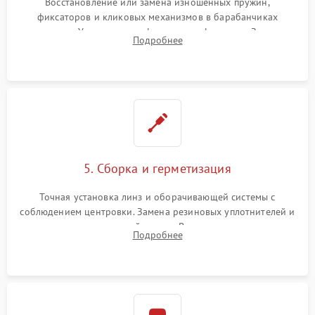
Восстановление или замена изношенных пружин,
фиксаторов и кликовых механизмов в барабанчиках
поправок. Устранение люфтов в трансфокаторе. Замена
Подробнее
поврежденных линз, разбитой сетки или восстановление
контактов в цепи подсветки прицельной марки.
5. Сборка и герметизация
Точная установка линз и оборачивающей системы с
соблюдением центровки. Замена резиновых уплотнителей и
нанесение влагозащитной смазки. Вакуумирование корпуса
Подробнее
и заполнение его осушенным азотом или аргоном для
защиты линз от внутреннего запотевания.