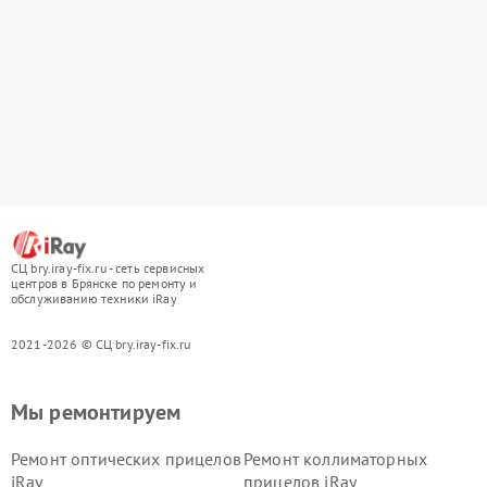
СЦ bry.iray-fix.ru - сеть сервисных
центров в Брянске по ремонту и
обслуживанию техники iRay
2021-2026 © СЦ bry.iray-fix.ru
Мы ремонтируем
Ремонт оптических прицелов
Ремонт коллиматорных
iRay
прицелов iRay