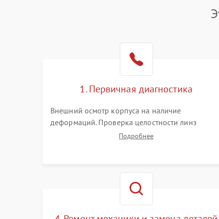
Э
1. Первичная диагностика
Внешний осмотр корпуса на наличие
деформаций. Проверка целостности линз
объектива и окуляра. Тестирование работы
Подробнее
барабанчиков ввода поправок, кольца
отстройки параллакса и зума. Выявление сколов
внутренних загрязнений и нарушений
герметичности.
4. Ремонт механики и замена деталей