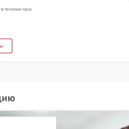
в течении часа
ны
цию