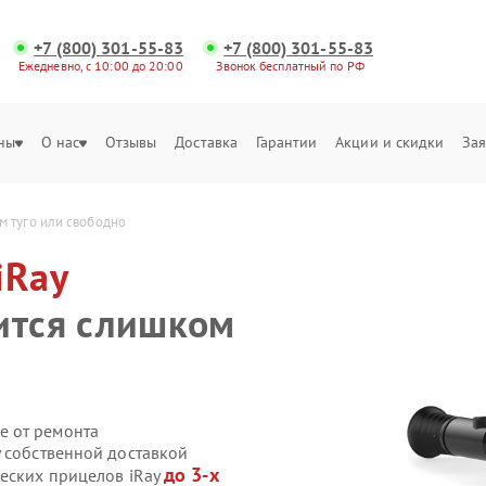
+7 (800) 301-55-83
+7 (800) 301-55-83
Ежедневно, с 10:00 до 20:00
Звонок бесплатный по РФ
ны
О нас
Отзывы
Доставка
Гарантии
Акции и скидки
Зая
м туго или свободно
iRay
ится слишком
е от ремонта
y собственной доставкой
до 3-х
ческих прицелов iRay