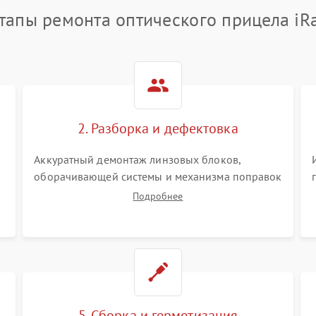
тапы ремонта оптического прицела iR
2. Разборка и дефектовка
Аккуратный демонтаж линзовых блоков,
оборачивающей системы и механизма поправок
спецключами. Осмотр внутренних резьбовых
Подробнее
соединений, пружин и уплотнительных колец.
,
Поиск причин люфта, смещения точки
попадания или заклинивания подвижных
частей.
5. Сборка и герметизация