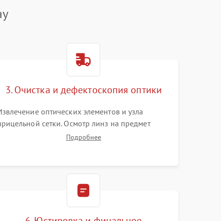
ay
3. Очистка и дефектоскопия оптики
Извлечение оптических элементов и узла
прицельной сетки. Осмотр линз на предмет
повреждения просветляющего покрытия или
Подробнее
появления грибка. Бережная очистка стекол
спецрастворами. Проверка целостности
гравированной сетки и модуля ее подсветки.
6. Юстировка и финальное