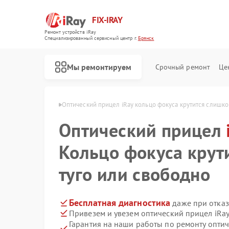
FIX-IRAY
Ремонт устройств iRay
Специализированный cервисный центр г.
Брянск
Мы ремонтируем
Срочный ремонт
Це
елов iRay в Брянске
Оптический прицел iRay кольцо фокуса крутится слишко
Оптический прицел
Ремонт коллиматорных прицелов iRay
Ремонт тепловизионных прицелов iRay
Кольцо фокуса крут
туго или свободно
Бесплатная диагностика
даже при отказ
Привезем и увезем оптический прицел iRa
Гарантия на наши работы по ремонту опти