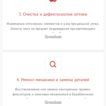
3. Очистка и дефектоскопия оптики
Извлечение оптических элементов и узла прицельной сетки.
Осмотр линз на предмет повреждения просветляющего
покрытия или появления грибка. Бережная очистка стекол
Подробнее
спецрастворами. Проверка целостности гравированной
сетки и модуля ее подсветки.
4. Ремонт механики и замена деталей
Восстановление или замена изношенных пружин,
фиксаторов и кликовых механизмов в барабанчиках
поправок. Устранение люфтов в трансфокаторе. Замена
Подробнее
поврежденных линз, разбитой сетки или восстановление