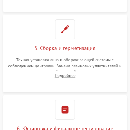
контактов в цепи подсветки прицельной марки.
5. Сборка и герметизация
Точная установка линз и оборачивающей системы с
соблюдением центровки. Замена резиновых уплотнителей и
нанесение влагозащитной смазки. Вакуумирование корпуса
Подробнее
и заполнение его осушенным азотом или аргоном для
защиты линз от внутреннего запотевания.
6. Юстировка и финальное тестирование