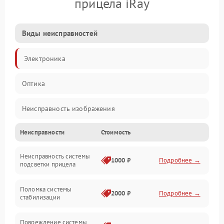
прицела iRay
Виды неисправностей
Электроника
Оптика
Неисправность изображения
Неисправности
Стоимость
Механические повреждения
Неисправность системы
Неисправность фокусировки и оптики
1000 ₽
Подробнее →
подсветки прицела
Неисправность подсветки и электроники
Поломка системы
2000 ₽
Подробнее →
стабилизации
Прочие неисправности
Повреждение системы