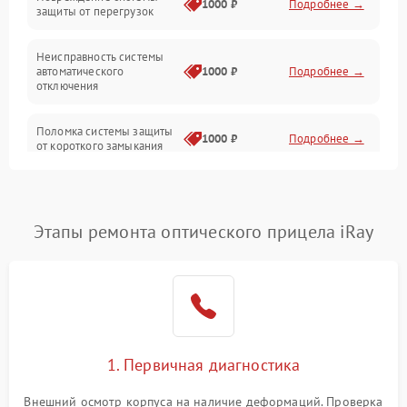
1000 ₽
Подробнее →
защиты от перегрузок
Электропитание
Неисправность системы
Механика
автоматического
1000 ₽
Подробнее →
отключения
Управление
Поломка системы защиты
1000 ₽
Подробнее →
от короткого замыкания
Корпус/Герметичность
Повреждение системы
Датчики
1000 ₽
Подробнее →
защиты от перегрева
Этапы ремонта оптического прицела iRay
Неисправность системы
защиты от
1000 ₽
Подробнее →
перенапряжения
Неисправность системы
1000 ₽
Подробнее →
защиты от замыкания
1. Первичная диагностика
Неисправность системы
1000 ₽
Подробнее →
защиты от перегрева
Внешний осмотр корпуса на наличие деформаций. Проверка