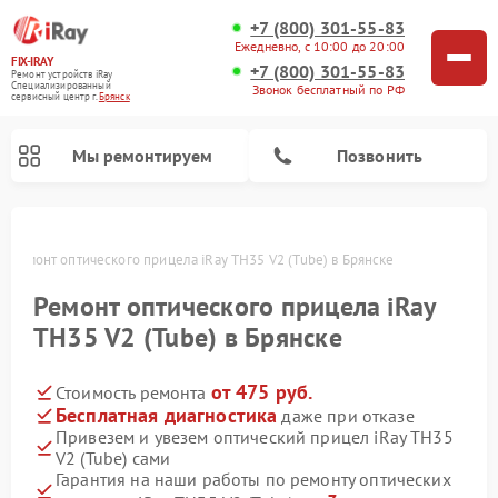
+7 (800) 301-55-83
Ежедневно, с 10:00 до 20:00
FIX-IRAY
+7 (800) 301-55-83
Ремонт устройств iRay
Специализированный
Звонок бесплатный по РФ
cервисный центр г.
Брянск
Мы ремонтируем
Позвонить
е
Ремонт оптического прицела iRay TH35 V2 (Tube) в Брянске
Ремонт оптического прицела iRay
Ремонт коллиматорных прицелов iRay
Ремонт тепловизионных прицелов iRay
TH35 V2 (Tube) в Брянске
от 475 руб.
Стоимость ремонта
Бесплатная диагностика
даже при отказе
Привезем и увезем оптический прицел iRay TH35
V2 (Tube) сами
Гарантия на наши работы по ремонту оптических