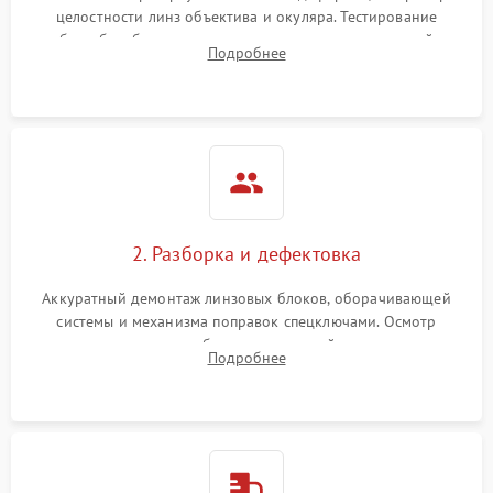
целостности линз объектива и окуляра. Тестирование
работы барабанчиков ввода поправок, кольца отстройки
Поломка системы защиты
Подробнее
1000 ₽
Подробнее →
параллакса и зума. Выявление сколов, внутренних
от перенапряжения
загрязнений и нарушений герметичности.
Поломка системы защиты
1000 ₽
Подробнее →
от замыкания
2. Разборка и дефектовка
Аккуратный демонтаж линзовых блоков, оборачивающей
системы и механизма поправок спецключами. Осмотр
внутренних резьбовых соединений, пружин и
Подробнее
уплотнительных колец. Поиск причин люфта, смещения
точки попадания или заклинивания подвижных частей.