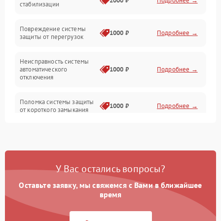
2000 ₽
Подробнее →
стабилизации
Прочие неисправности
Повреждение системы
1000 ₽
Подробнее →
защиты от перегрузок
Электропитание
Неисправность системы
Механика
автоматического
1000 ₽
Подробнее →
отключения
Управление
Поломка системы защиты
1000 ₽
Подробнее →
от короткого замыкания
Корпус/Герметичность
Повреждение системы
Датчики
1000 ₽
Подробнее →
защиты от перегрева
У Вас остались вопросы?
Неисправность системы
защиты от
1000 ₽
Подробнее →
перенапряжения
Оставьте заявку, мы свяжемся с Вами в ближайшее
время
Неисправность системы
1000 ₽
Подробнее →
защиты от замыкания