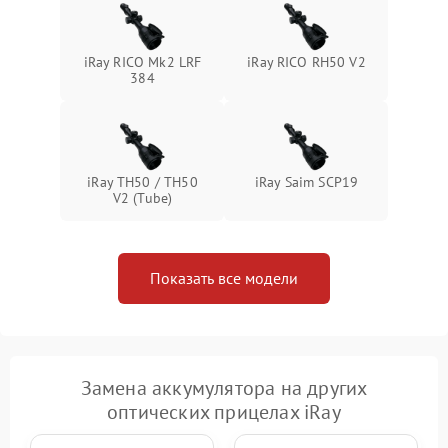
iRay RICO Mk2 LRF
iRay RICO RH50 V2
384
iRay TH50 / TH50
iRay Saim SCP19
V2 (Tube)
Показать все модели
Замена аккумулятора на других
оптических прицелах iRay