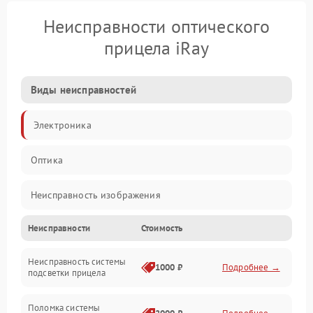
Неисправности оптического
прицела iRay
Виды неисправностей
Электроника
Оптика
Неисправность изображения
Неисправности
Стоимость
Механические повреждения
Неисправность системы
Неисправность фокусировки и оптики
1000 ₽
Подробнее →
подсветки прицела
Неисправность подсветки и электроники
Поломка системы