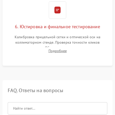
6. Юстировка и финальное тестирование
Калибровка прицельной сетки и оптической оси на
коллиматорном стенде. Проверка точности кликов
механизма поправок. Обязательное испытание прицела на
Подробнее
ударном стенде для проверки устойчивости к отдаче и
гарантии сохранения точки пристрелки.
FAQ. Ответы на вопросы