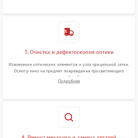
точки попадания или заклинивания подвижных частей.
3. Очистка и дефектоскопия оптики
Извлечение оптических элементов и узла прицельной сетки.
Осмотр линз на предмет повреждения просветляющего
покрытия или появления грибка. Бережная очистка стекол
Подробнее
спецрастворами. Проверка целостности гравированной
сетки и модуля ее подсветки.
4. Ремонт механики и замена деталей