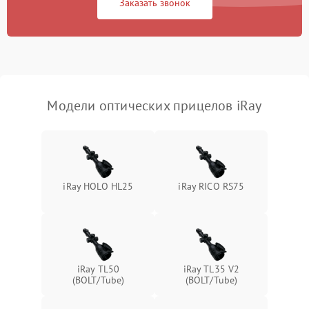
Заказать звонок
Неисправность системы
1000 ₽
Подробнее →
защиты от перегрева
Поломка системы защиты
1000 ₽
Подробнее →
от перенапряжения
Модели оптических прицелов iRay
Поломка системы защиты
1000 ₽
Подробнее →
от замыкания
iRay HOLO HL25
iRay RICO RS75
iRay TL50
iRay TL35 V2
(BOLT/Tube)
(BOLT/Tube)