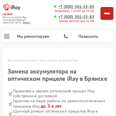
+7 (800) 301-55-83
Ежедневно, с 10:00 до 20:00
FIX-IRAY
+7 (800) 301-55-83
Ремонт устройств iRay
Специализированный
Звонок бесплатный по РФ
cервисный центр г.
Брянск
Мы ремонтируем
Позвонить
янске
Оптический прицел iRay замена аккумулятора
Замена аккумулятора на
Ремонт коллиматорных прицелов iRay
Ремонт тепловизионных прицелов iRay
оптическом прицеле iRay в Брянске
Привезем и увезем оптический прицел iRay
собственной доставкой
Гарантия на наши работы по ремонту оптических
до 3-х лет
прицелов iRay
Срочный ремонт оптических прицелов iRay в