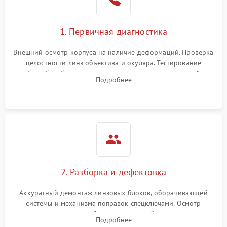
1. Первичная диагностика
Внешний осмотр корпуса на наличие деформаций. Проверка
целостности линз объектива и окуляра. Тестирование
работы барабанчиков ввода поправок, кольца отстройки
Подробнее
параллакса и зума. Выявление сколов, внутренних
загрязнений и нарушений герметичности.
2. Разборка и дефектовка
Аккуратный демонтаж линзовых блоков, оборачивающей
системы и механизма поправок спецключами. Осмотр
внутренних резьбовых соединений, пружин и
Подробнее
уплотнительных колец. Поиск причин люфта, смещения