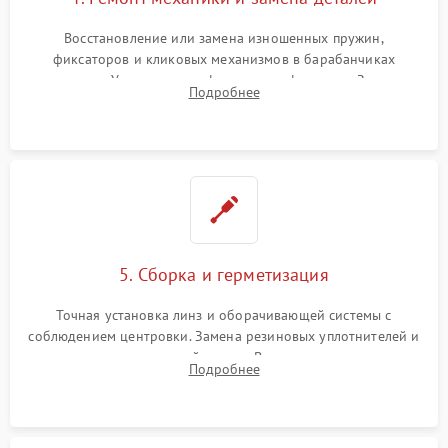
Восстановление или замена изношенных пружин,
фиксаторов и кликовых механизмов в барабанчиках
поправок. Устранение люфтов в трансфокаторе. Замена
Подробнее
поврежденных линз, разбитой сетки или восстановление
контактов в цепи подсветки прицельной марки.
5. Сборка и герметизация
Точная установка линз и оборачивающей системы с
соблюдением центровки. Замена резиновых уплотнителей и
нанесение влагозащитной смазки. Вакуумирование корпуса
Подробнее
и заполнение его осушенным азотом или аргоном для
защиты линз от внутреннего запотевания.