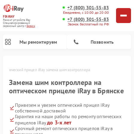
+7 (800) 301-55-83
Ежедневно, с 10:00 до 20:00
FIX-IRAY
+7 (800) 301-55-83
Ремонт устройств iRay
Специализированный
Звонок бесплатный по РФ
cервисный центр г.
Брянск
Мы ремонтируем
Позвонить
е
Оптический прицел iRay замена шим контроллера
Замена шим контроллера на
Ремонт коллиматорных прицелов iRay
Ремонт тепловизионных прицелов iRay
оптическом прицеле iRay в Брянске
Привезем и увезем оптический прицел iRay
собственной доставкой
Гарантия на наши работы по ремонту оптических
до 3-х лет
прицелов iRay
Срочный ремонт оптических прицелов iRay в