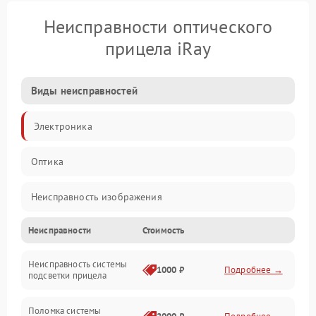
Неисправности оптического
прицела iRay
Виды неисправностей
Электроника
Оптика
Неисправность изображения
Неисправности
Стоимость
Механические повреждения
Неисправность системы
Неисправность фокусировки и оптики
1000 ₽
Подробнее →
подсветки прицела
Неисправность подсветки и электроники
Поломка системы