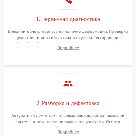
1. Первичная диагностика
Внешний осмотр корпуса на наличие деформаций. Проверка
целостности линз объектива и окуляра. Тестирование
работы барабанчиков ввода поправок, кольца отстройки
Подробнее
параллакса и зума. Выявление сколов, внутренних
загрязнений и нарушений герметичности.
2. Разборка и дефектовка
Аккуратный демонтаж линзовых блоков, оборачивающей
системы и механизма поправок спецключами. Осмотр
внутренних резьбовых соединений, пружин и
Подробнее
уплотнительных колец. Поиск причин люфта, смещения