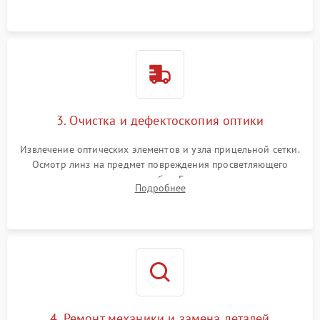
точки попадания или заклинивания подвижных частей.
3. Очистка и дефектоскопия оптики
Извлечение оптических элементов и узла прицельной сетки.
Осмотр линз на предмет повреждения просветляющего
покрытия или появления грибка. Бережная очистка стекол
Подробнее
спецрастворами. Проверка целостности гравированной
сетки и модуля ее подсветки.
4. Ремонт механики и замена деталей