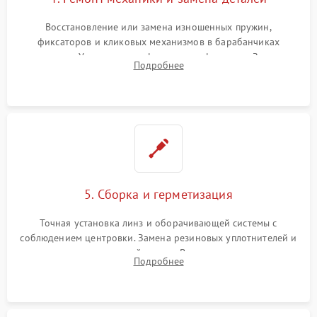
Восстановление или замена изношенных пружин,
фиксаторов и кликовых механизмов в барабанчиках
поправок. Устранение люфтов в трансфокаторе. Замена
Подробнее
поврежденных линз, разбитой сетки или восстановление
контактов в цепи подсветки прицельной марки.
5. Сборка и герметизация
Точная установка линз и оборачивающей системы с
соблюдением центровки. Замена резиновых уплотнителей и
нанесение влагозащитной смазки. Вакуумирование корпуса
Подробнее
и заполнение его осушенным азотом или аргоном для
защиты линз от внутреннего запотевания.