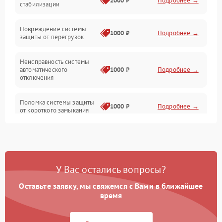
2000 ₽
Подробнее →
стабилизации
Прочие неисправности
Повреждение системы
1000 ₽
Подробнее →
защиты от перегрузок
Электропитание
Неисправность системы
Механика
автоматического
1000 ₽
Подробнее →
отключения
Управление
Поломка системы защиты
1000 ₽
Подробнее →
от короткого замыкания
Корпус/Герметичность
Повреждение системы
Датчики
1000 ₽
Подробнее →
защиты от перегрева
У Вас остались вопросы?
Неисправность системы
защиты от
1000 ₽
Подробнее →
перенапряжения
Оставьте заявку, мы свяжемся с Вами в ближайшее
время
Неисправность системы
1000 ₽
Подробнее →
защиты от замыкания