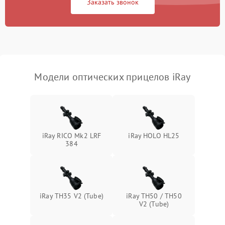
Заказать звонок
Неисправность системы
1000 ₽
Подробнее →
защиты от перегрева
Поломка системы защиты
1000 ₽
Подробнее →
от перенапряжения
Модели оптических прицелов iRay
Поломка системы защиты
1000 ₽
Подробнее →
от замыкания
iRay RICO Mk2 LRF
iRay HOLO HL25
384
iRay TH35 V2 (Tube)
iRay TH50 / TH50
V2 (Tube)