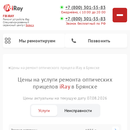
+7 (800) 301-55-83
Ежедневно, с 10:00 до 20:00
FIX-IRAY
+7 (800) 301-55-83
Ремонт устройств iRay
Специализированный
Звонок бесплатный по РФ
cервисный центр г.
Брянск
Мы ремонтируем
Позвонить
Цены
Цены на ремонт оптического прицела iRay в Брянске
Цены на услуги ремонта оптических
Ремонт коллиматорных прицелов iRay
прицелов
iRay
в Брянске
Ремонт тепловизионных прицелов iRay
Цены актуальны на текущую дату 07.08.2026
Услуги
Неисправности
Замена матрицы