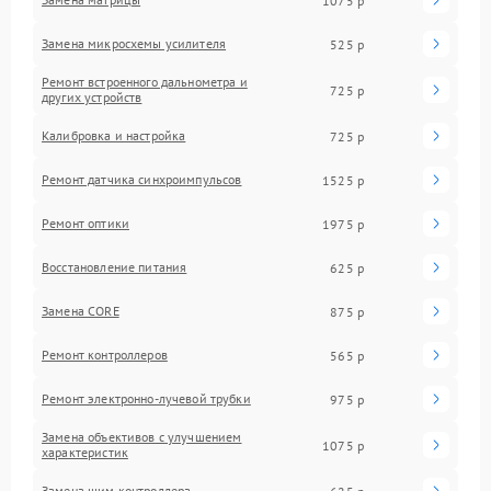
1075 р
Замена микросхемы усилителя
525 р
Ремонт встроенного дальнометра и
725 р
других устройств
Калибровка и настройка
725 р
Ремонт датчика синхроимпульсов
1525 р
Ремонт оптики
1975 р
Восстановление питания
625 р
Замена CORE
875 р
Ремонт контроллеров
565 р
Ремонт электронно-лучевой трубки
975 р
Замена объективов с улучшением
1075 р
характеристик
Замена шим контроллера