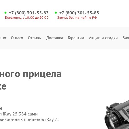
+7 (800) 301-55-83
+7 (800) 301-55-83
Ежедневно, с 10:00 до 20:00
Звонок бесплатный по РФ
ны
О нас
Отзывы
Доставка
Гарантии
Акции и скидки
Зая
ного прицела
ке
е
 iRay 25 384 сами
овизионных прицелов iRay 25