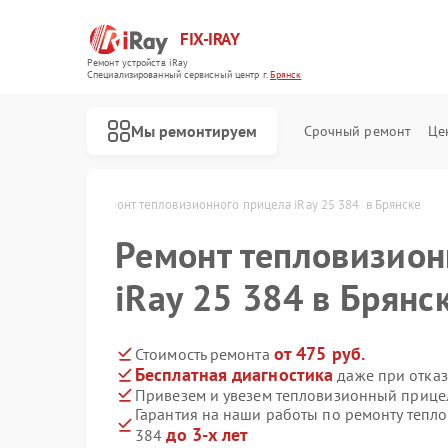
FIX-IRAY
Ремонт устройств iRay
Специализированный cервисный центр г.
Брянск
Мы ремонтируем
Срочный ремонт
Це
iRay в Брянске
Ремонт тепловизионного прицела iRay 25 384  в Брянске
Ремонт тепловизион
Ремонт оптических прицелов iRay
Ремонт коллиматорных прицелов iRay
iRay 25 384 в Брянс
от 475 руб.
Стоимость ремонта
Бесплатная диагностика
даже при отказ
Привезем и увезем тепловизионный прицел
Гарантия на наши работы по ремонту тепл
до 3-х лет
384