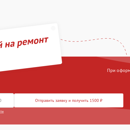
й на ремонт
При оформл
Отправить заявку и получить 1500 ₽
сти