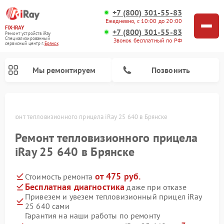
+7 (800) 301-55-83
Ежедневно, с 10:00 до 20:00
FIX-IRAY
+7 (800) 301-55-83
Ремонт устройств iRay
Специализированный
Звонок бесплатный по РФ
cервисный центр г.
Брянск
Мы ремонтируем
Позвонить
е
Ремонт тепловизионного прицела iRay 25 640 в Брянске
Ремонт тепловизионного прицела
Ремонт оптических прицелов iRay
Ремонт коллиматорных прицелов iRay
iRay 25 640 в Брянске
от 475 руб.
Стоимость ремонта
Бесплатная диагностика
даже при отказе
Привезем и увезем тепловизионный прицел iRay
25 640 сами
Гарантия на наши работы по ремонту