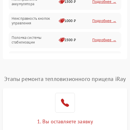
1500 ₽
Подробнее →
аккумулятора
Оптика
Неисправность кнопок
1000 ₽
Подробнее →
управления
Поломка системы
2500 ₽
Подробнее →
стабилизации
Повреждение системы
2500 ₽
Подробнее →
записи
Неисправность системы
Этапы ремонта тепловизионного прицела iRay
1500 ₽
Подробнее →
Wi-Fi
Поломка системы GPS
2000 ₽
Подробнее →
Повреждение системы
1500 ₽
Подробнее →
защиты от перегрузок
1. Вы оставляете заявку
Неисправность системы