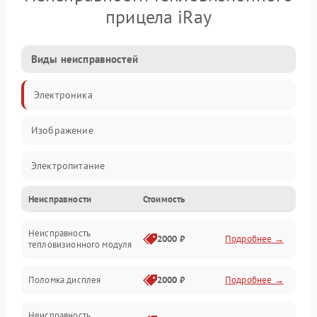
прицела iRay
Виды неисправностей
Электроника
Изображение
Электропитание
Неисправности
Стоимость
Измерения
Неисправность
Матрица
2000 ₽
Подробнее →
тепловизионного модуля
Юстировка
Поломка дисплея
2000 ₽
Подробнее →
Механические повреждения
Неисправность