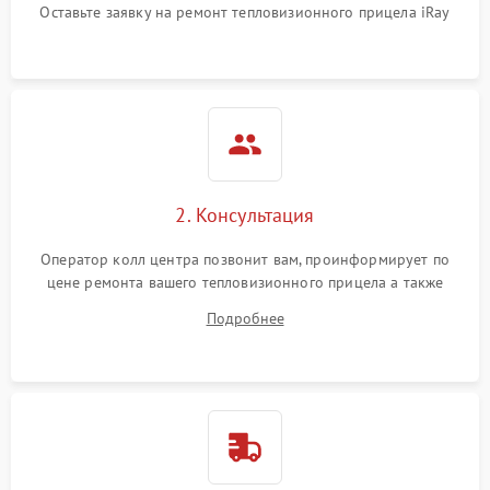
Оставьте заявку на ремонт тепловизионного прицела iRay
автоматического
1500 ₽
Подробнее →
отключения
Поломка системы защиты
1500 ₽
Подробнее →
от короткого замыкания
Повреждение системы
1500 ₽
Подробнее →
защиты от перегрева
2. Консультация
Неисправность системы
защиты от
1500 ₽
Подробнее →
Оператор колл центра позвонит вам, проинформирует по
перенапряжения
цене ремонта вашего тепловизионного прицела а также
ответит на все ваши вопросы.
Подробнее
Неисправность системы
1500 ₽
Подробнее →
защиты от замыкания
Неисправность системы
1500 ₽
Подробнее →
защиты от перегрева
Поломка системы защиты
1500 ₽
Подробнее →
от перенапряжения