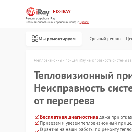
FIX-IRAY
Ремонт устройств iRay
Специализированный cервисный центр г.
Брянск
Мы ремонтируем
Срочный ремонт
Це
елов iRay в Брянске
Тепловизионный прицел iRay неисправность системы за
Тепловизионный пр
Ремонт оптических прицелов iRay
Ремонт коллиматорных прицелов iRay
Неисправность сис
от перегрева
Бесплатная диагностика
даже при отказ
Привезем и увезем тепловизионный прицел
Гарантия на наши работы по ремонту тепл