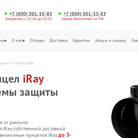
+7 (800) 301-55-83
+7 (800) 301-55-83
Ежедневно, с 10:00 до 20:00
Звонок бесплатный по РФ
ны
О нас
Отзывы
Доставка
Гарантии
Акции и скидки
Зая
щиты от перегрева
ицел
iRay
темы защиты
е от ремонта
 iRay собственной доставкой
до 3-
овизионных прицелов iRay