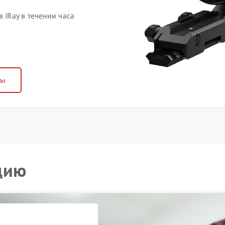
iRay в течении часа
ны
цию