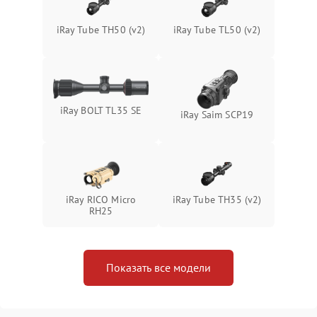
защиты от замыкания
iRay Tube TH50 (v2)
iRay Tube TL50 (v2)
Неисправность системы
1500 ₽
Подробнее →
защиты от перегрева
Поломка системы защиты
1500 ₽
Подробнее →
от перенапряжения
iRay BOLT TL35 SE
iRay Saim SCP19
Поломка системы защиты
1500 ₽
Подробнее →
от замыкания
iRay RICO Micro
iRay Tube TH35 (v2)
RH25
Показать все модели