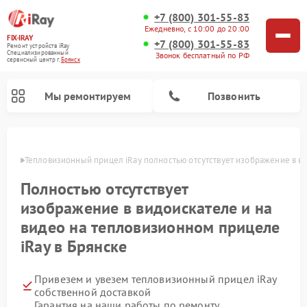
+7 (800) 301-55-83
Ежедневно, с 10:00 до 20:00
FIX-IRAY
+7 (800) 301-55-83
Ремонт устройств iRay
Специализированный
Звонок бесплатный по РФ
cервисный центр г.
Брянск
Мы ремонтируем
Позвонить
янске
Тепловизионный прицел iRay полностью отсутствует изображение в ви
Полностью отсутствует
Ремонт оптических прицелов iRay
Ремонт коллиматорных прицелов iRay
изображение в видоискателе и на
видео на тепловизионном прицеле
iRay в Брянске
Привезем и увезем тепловизионный прицел iRay
собственной доставкой
Гарантия на наши работы по ремонту