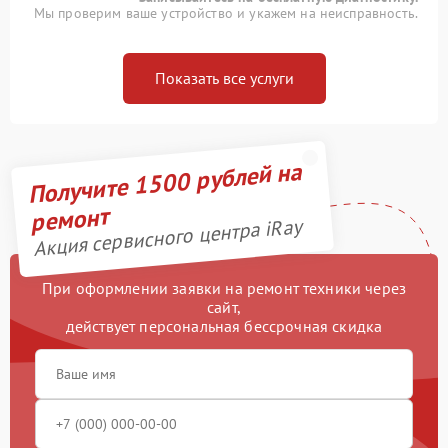
Мы проверим ваше устройство и укажем на неисправность.
Показать все услуги
Получите 1500 рублей на
ремонт
Акция сервисного центра iRay
При оформлении заявки на ремонт техники через
сайт,
действует персональная бессрочная скидка