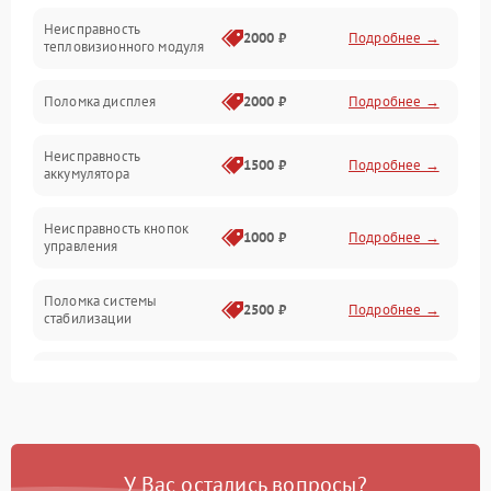
Неисправность
Матрица
2000 ₽
Подробнее →
тепловизионного модуля
Юстировка
Поломка дисплея
2000 ₽
Подробнее →
Механические повреждения
Неисправность
1500 ₽
Подробнее →
аккумулятора
Оптика
Неисправность кнопок
1000 ₽
Подробнее →
управления
Поломка системы
2500 ₽
Подробнее →
стабилизации
Повреждение системы
2500 ₽
Подробнее →
записи
Неисправность системы
1500 ₽
Подробнее →
Wi-Fi
У Вас остались вопросы?