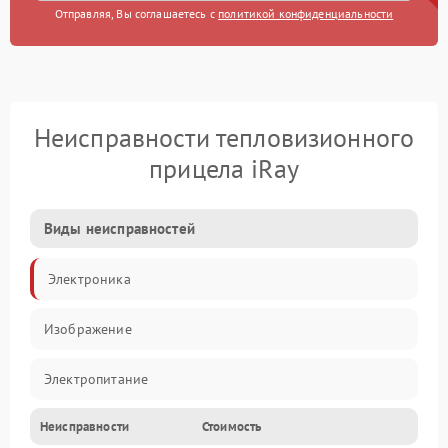
Отправляя, Вы соглашаетесь с
политикой конфиденциальности
Неисправности тепловизионного
прицела iRay
Виды неисправностей
Электроника
Изображение
Электропитание
Неисправности
Стоимость
Измерения