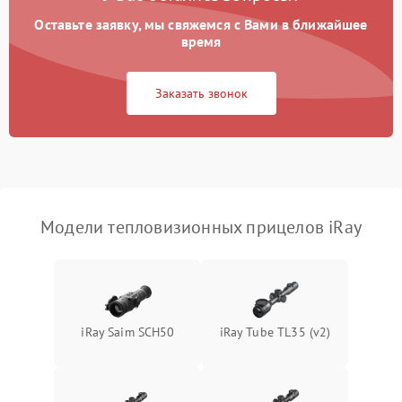
Поломка системы GPS
2000 ₽
Подробнее →
Оставьте заявку, мы свяжемся с Вами в ближайшее
время
Повреждение системы
1500 ₽
Подробнее →
защиты от перегрузок
Заказать звонок
Неисправность системы
автоматического
1500 ₽
Подробнее →
отключения
Поломка системы защиты
1500 ₽
Подробнее →
от короткого замыкания
Модели тепловизионных прицелов iRay
Повреждение системы
1500 ₽
Подробнее →
защиты от перегрева
Неисправность системы
iRay Saim SCH50
iRay Tube TL35 (v2)
защиты от
1500 ₽
Подробнее →
перенапряжения
Неисправность системы
1500 ₽
Подробнее →