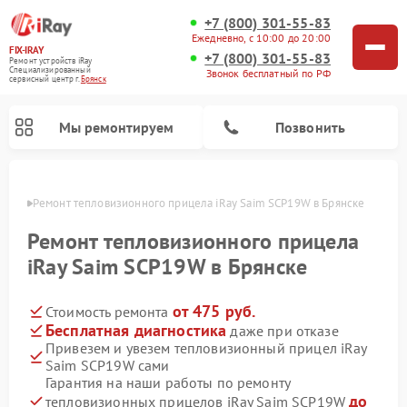
+7 (800) 301-55-83
Ежедневно, с 10:00 до 20:00
FIX-IRAY
+7 (800) 301-55-83
Ремонт устройств iRay
Специализированный
Звонок бесплатный по РФ
cервисный центр г.
Брянск
Мы ремонтируем
Позвонить
янске
Ремонт тепловизионного прицела iRay Saim SCP19W в Брянске
Ремонт тепловизионного прицела
iRay Saim SCP19W в Брянске
Ремонт оптических прицелов iRay
Ремонт коллиматорных прицелов iRay
от 475 руб.
Стоимость ремонта
Бесплатная диагностика
даже при отказе
Привезем и увезем тепловизионный прицел iRay
Saim SCP19W сами
Гарантия на наши работы по ремонту
до
тепловизионных прицелов iRay Saim SCP19W