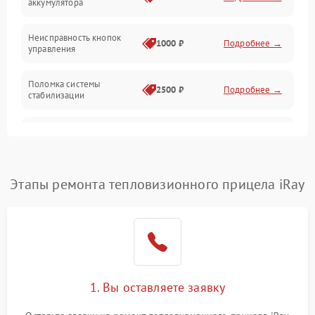
аккумулятора
Оптика
Неисправность кнопок
1000 ₽
Подробнее →
управления
Поломка системы
2500 ₽
Подробнее →
стабилизации
Повреждение системы
2500 ₽
Подробнее →
записи
Неисправность системы
Этапы ремонта тепловизионного прицела iRay
1500 ₽
Подробнее →
Wi-Fi
Поломка системы GPS
2000 ₽
Подробнее →
Повреждение системы
1500 ₽
Подробнее →
защиты от перегрузок
1. Вы оставляете заявку
Неисправность системы