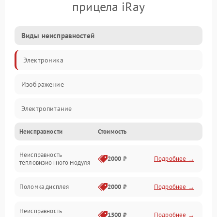
прицела iRay
Виды неисправностей
Электроника
Изображение
Электропитание
Неисправности
Стоимость
Измерения
Неисправность
Матрица
2000 ₽
Подробнее →
тепловизионного модуля
Юстировка
Поломка дисплея
2000 ₽
Подробнее →
Механические повреждения
Неисправность
1500 ₽
Подробнее →