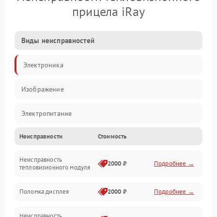
прицела iRay
Виды неисправностей
Электроника
Изображение
Электропитание
Неисправности
Стоимость
Измерения
Неисправность
Матрица
2000 ₽
Подробнее →
тепловизионного модуля
Юстировка
Поломка дисплея
2000 ₽
Подробнее →
Механические повреждения
Неисправность