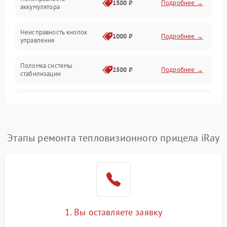
1500 ₽
Подробнее →
аккумулятора
Оптика
Неисправность кнопок
1000 ₽
Подробнее →
управления
Поломка системы
2500 ₽
Подробнее →
стабилизации
Повреждение системы
2500 ₽
Подробнее →
записи
Неисправность системы
Этапы ремонта тепловизионного прицела iRay
1500 ₽
Подробнее →
Wi-Fi
Поломка системы GPS
2000 ₽
Подробнее →
Повреждение системы
1500 ₽
Подробнее →
защиты от перегрузок
1. Вы оставляете заявку
Неисправность системы