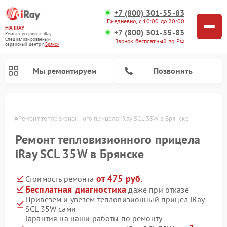
+7 (800) 301-55-83
Ежедневно, с 10:00 до 20:00
FIX-IRAY
+7 (800) 301-55-83
Ремонт устройств iRay
Специализированный
Звонок бесплатный по РФ
cервисный центр г.
Брянск
Мы ремонтируем
Позвонить
янске
Ремонт тепловизионного прицела iRay SCL 35W в Брянске
Ремонт тепловизионного прицела
Ремонт оптических прицелов iRay
Ремонт коллиматорных прицелов iRay
iRay SCL 35W в Брянске
от 475 руб.
Стоимость ремонта
Бесплатная диагностика
даже при отказе
Привезем и увезем тепловизионный прицел iRay
SCL 35W сами
Гарантия на наши работы по ремонту