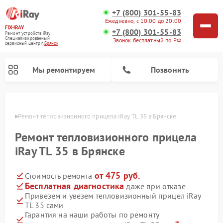
+7 (800) 301-55-83
Ежедневно, с 10:00 до 20:00
FIX-IRAY
+7 (800) 301-55-83
Ремонт устройств iRay
Специализированный
Звонок бесплатный по РФ
cервисный центр г.
Брянск
Мы ремонтируем
Позвонить
янске
Ремонт тепловизионного прицела iRay TL 35 в Брянске
Ремонт тепловизионного прицела
Ремонт оптических прицелов iRay
Ремонт коллиматорных прицелов iRay
iRay TL 35 в Брянске
от 475 руб.
Стоимость ремонта
Бесплатная диагностика
даже при отказе
Привезем и увезем тепловизионный прицел iRay
TL 35 сами
Гарантия на наши работы по ремонту