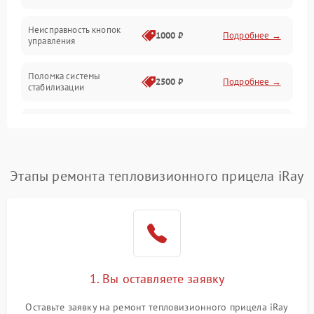
Оптика
Неисправность кнопок
1000 ₽
Подробнее →
управления
Поломка системы
2500 ₽
Подробнее →
стабилизации
Повреждение системы
2500 ₽
Подробнее →
записи
Неисправность системы
Этапы ремонта тепловизионного прицела iRay
1500 ₽
Подробнее →
Wi-Fi
Поломка системы GPS
2000 ₽
Подробнее →
Повреждение системы
1500 ₽
Подробнее →
защиты от перегрузок
1. Вы оставляете заявку
Неисправность системы
Оставьте заявку на ремонт тепловизионного прицела iRay
автоматического
1500 ₽
Подробнее →