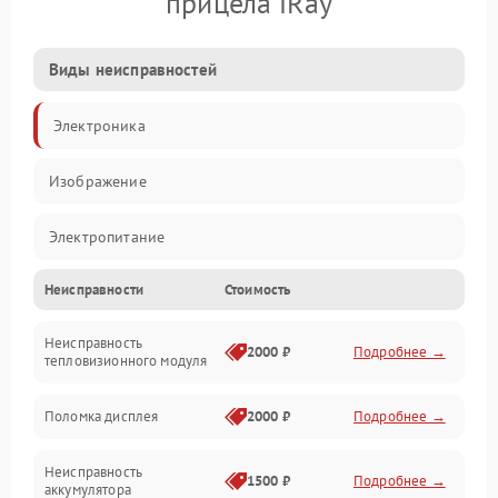
прицела iRay
Виды неисправностей
Электроника
Изображение
Электропитание
Неисправности
Стоимость
Измерения
Неисправность
Матрица
2000 ₽
Подробнее →
тепловизионного модуля
Юстировка
Поломка дисплея
2000 ₽
Подробнее →
Механические повреждения
Неисправность
1500 ₽
Подробнее →
аккумулятора