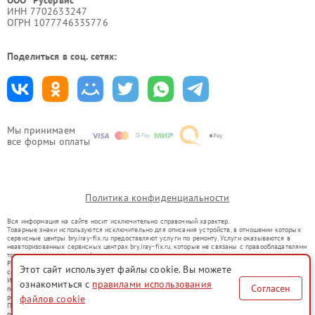
ООО "Русервис"
ИНН 7702633247
ОГРН 1077746335776
Поделиться в соц. сетях:
Мы принимаем
все формы оплаты
Политика конфиденциальности
Вся информация на сайте носит исключительно справочный характер.
Товарные знаки используются исключительно для описания устройств, в отношении которых
сервисные центры bry.iray-fix.ru предоставляют услуги по ремонту. Услуги оказываются в
неавторизованных сервисных центрах bry.iray-fix.ru, которые не связаны с правообладателями
товарных знаков или их официальными представителями.
Ремонт осуществляется для устройств, уже введенных в гражданский оборот в соответствии
Этот сайт использует файлы cookie. Вы можете
со статьей 1487 ГК РФ.
Использование товарных знаков не преследует цели индивидуализации услуг или введения
ознакомиться с
правилами использования
Согласен
потребителей в заблуждение, а служит для информирования о предоставляемых услугах по
ремонту техники указанных брендов.
файлов cookie
Представленная на сайте информация не является публичной офертой, определяемой
положениями Статьи 437(2) Гражданского кодекса РФ