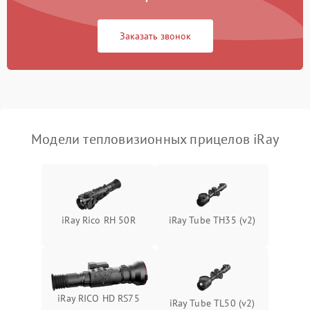
Повреждение системы
1500 ₽
Подробнее →
защиты от перегрузок
Заказать звонок
Неисправность системы
автоматического
1500 ₽
Подробнее →
отключения
Поломка системы защиты
1500 ₽
Подробнее →
от короткого замыкания
Модели тепловизионных прицелов iRay
Повреждение системы
1500 ₽
Подробнее →
защиты от перегрева
Неисправность системы
iRay Rico RH 50R
iRay Tube TH35 (v2)
защиты от
1500 ₽
Подробнее →
перенапряжения
Неисправность системы
1500 ₽
Подробнее →
защиты от замыкания
iRay RICO HD RS75
iRay Tube TL50 (v2)