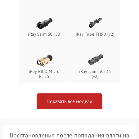
Неисправность системы
1500 ₽
Подробнее →
защиты от перегрева
Поломка системы защиты
1500 ₽
Подробнее →
от перенапряжения
iRay Saim SCH50
iRay Tube TH50 (v2)
Поломка системы защиты
1500 ₽
Подробнее →
от замыкания
iRay RICO Micro
iRay Saim SCT35
RH25
(v2)
Показать все модели
Восстановление после попадания влаги на