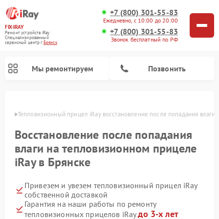
+7 (800) 301-55-83
Ежедневно, с 10:00 до 20:00
FIX-IRAY
+7 (800) 301-55-83
Ремонт устройств iRay
Специализированный
Звонок бесплатный по РФ
cервисный центр г.
Брянск
Мы ремонтируем
Позвонить
янске
Тепловизионный прицел iRay восстановление после попадания влаги
Восстановление после попадания
Ремонт оптических прицелов iRay
Ремонт коллиматорных прицелов iRay
влаги на тепловизионном прицеле
iRay в Брянске
Привезем и увезем тепловизионный прицел iRay
собственной доставкой
Гарантия на наши работы по ремонту
до 3-х лет
тепловизионных прицелов iRay