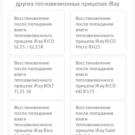
других тепловизионных прицелах iRay
Восстановление
Восстановление
после попадания
после попадания
влаги
влаги
тепловизионного
тепловизионного
прицела iRay RICO
прицела iRay RICO
GL35 / GL35R
Micro RH25
Восстановление
Восстановление
после попадания
после попадания
влаги
влаги
тепловизионного
тепловизионного
прицела iRay BOLT
прицела iRay RICO
TL35 SE
HD RS75
Восстановление
Восстановление
после попадания
после попадания
влаги
влаги
тепловизионного
тепловизионного
прицела iRay Rico
прицела iRay Saim