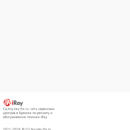
СЦ bry.iray-fix.ru - сеть сервисных
центров в Брянске по ремонту и
обслуживанию техники iRay
2021-2026 © СЦ bry.iray-fix.ru