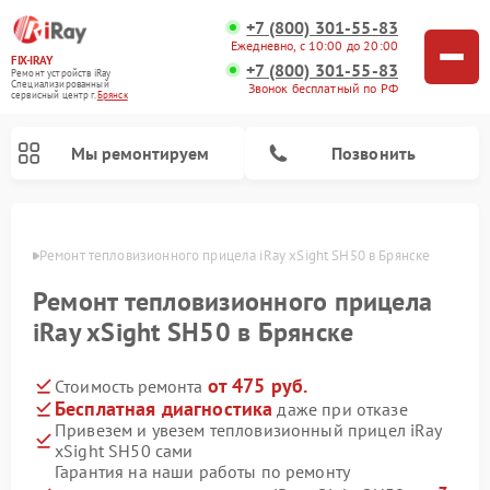
+7 (800) 301-55-83
Ежедневно, с 10:00 до 20:00
FIX-IRAY
+7 (800) 301-55-83
Ремонт устройств iRay
Специализированный
Звонок бесплатный по РФ
cервисный центр г.
Брянск
Мы ремонтируем
Позвонить
янске
Ремонт тепловизионного прицела iRay xSight SH50 в Брянске
Ремонт тепловизионного прицела
Ремонт оптических прицелов iRay
Ремонт коллиматорных прицелов iRay
iRay xSight SH50 в Брянске
от 475 руб.
Стоимость ремонта
Бесплатная диагностика
даже при отказе
Привезем и увезем тепловизионный прицел iRay
xSight SH50 сами
Гарантия на наши работы по ремонту