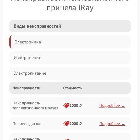
прицела iRay
Виды неисправностей
Электроника
Изображение
Электропитание
Неисправности
Стоимость
Измерения
Неисправность
Матрица
2000 ₽
Подробнее →
тепловизионного модуля
Юстировка
Поломка дисплея
2000 ₽
Подробнее →
Механические повреждения
Неисправность