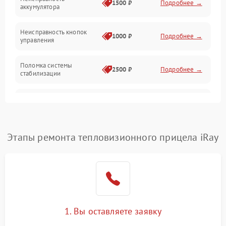
1500 ₽
Подробнее →
аккумулятора
Оптика
Неисправность кнопок
1000 ₽
Подробнее →
управления
Поломка системы
2500 ₽
Подробнее →
стабилизации
Повреждение системы
2500 ₽
Подробнее →
записи
Неисправность системы
Этапы ремонта тепловизионного прицела iRay
1500 ₽
Подробнее →
Wi-Fi
Поломка системы GPS
2000 ₽
Подробнее →
Повреждение системы
1500 ₽
Подробнее →
защиты от перегрузок
1. Вы оставляете заявку
Неисправность системы