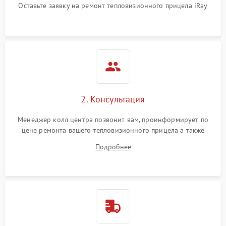
Оставьте заявку на ремонт тепловизионного прицела iRay
автоматического
1500 ₽
Подробнее →
отключения
Поломка системы защиты
1500 ₽
Подробнее →
от короткого замыкания
Повреждение системы
1500 ₽
Подробнее →
защиты от перегрева
2. Консультация
Неисправность системы
защиты от
1500 ₽
Подробнее →
Менеджер колл центра позвонит вам, проинформирует по
перенапряжения
цене ремонта вашего тепловизионного прицела а также
ответит на все ваши вопросы.
Подробнее
Неисправность системы
1500 ₽
Подробнее →
защиты от замыкания
Неисправность системы
1500 ₽
Подробнее →
защиты от перегрева
Поломка системы защиты
1500 ₽
Подробнее →
от перенапряжения