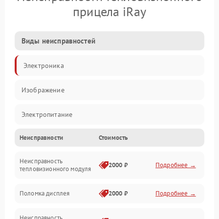
прицела iRay
Виды неисправностей
Электроника
Изображение
Электропитание
Неисправности
Стоимость
Измерения
Неисправность
Матрица
2000 ₽
Подробнее →
тепловизионного модуля
Юстировка
Поломка дисплея
2000 ₽
Подробнее →
Механические повреждения
Неисправность