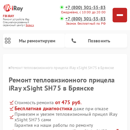
+7 (800) 301-55-83
Ежедневно, с 10:00 до 20:00
FIX-IRAY
+7 (800) 301-55-83
Ремонт устройств iRay
Специализированный
Звонок бесплатный по РФ
cервисный центр г.
Брянск
Мы ремонтируем
Позвонить
янске
Ремонт тепловизионного прицела iRay xSight SH75 в Брянске
Ремонт тепловизионного прицела
Ремонт оптических прицелов iRay
Ремонт коллиматорных прицелов iRay
iRay xSight SH75 в Брянске
от 475 руб.
Стоимость ремонта
Бесплатная диагностика
даже при отказе
Привезем и увезем тепловизионный прицел iRay
xSight SH75 сами
Гарантия на наши работы по ремонту