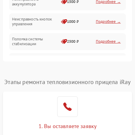
1500 ₽
Подробнее →
аккумулятора
Оптика
Неисправность кнопок
1000 ₽
Подробнее →
управления
Поломка системы
2500 ₽
Подробнее →
стабилизации
Повреждение системы
2500 ₽
Подробнее →
записи
Неисправность системы
Этапы ремонта тепловизионного прицела iRay
1500 ₽
Подробнее →
Wi-Fi
Поломка системы GPS
2000 ₽
Подробнее →
Повреждение системы
1500 ₽
Подробнее →
защиты от перегрузок
1. Вы оставляете заявку
Неисправность системы