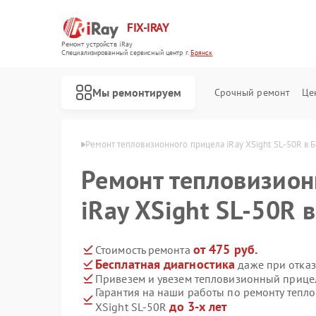
FIX-IRAY
Ремонт устройств iRay
Специализированный cервисный центр г.
Брянск
Мы ремонтируем
Срочный ремонт
Це
елов iRay в Брянске
Ремонт тепловизионного прицела iRay XSight SL-50R в 
Ремонт тепловизион
Ремонт оптических прицелов iRay
Ремонт коллиматорных прицелов iRay
iRay XSight SL-50R 
от 475 руб.
Стоимость ремонта
Бесплатная диагностика
даже при отказ
Привезем и увезем тепловизионный прицел
Гарантия на наши работы по ремонту тепл
до 3-х лет
XSight SL-50R