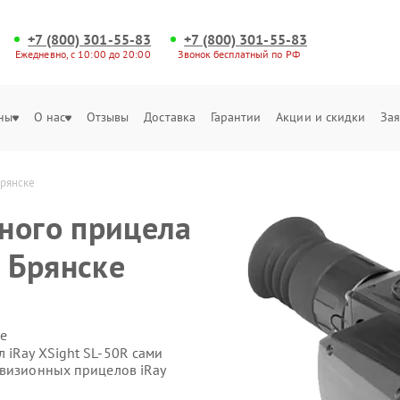
+7 (800) 301-55-83
+7 (800) 301-55-83
Ежедневно, с 10:00 до 20:00
Звонок бесплатный по РФ
ны
О нас
Отзывы
Доставка
Гарантии
Акции и скидки
Зая
Брянске
ного прицела
в Брянске
е
 iRay XSight SL-50R сами
овизионных прицелов iRay