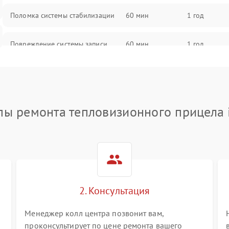
Поломка системы стабилизации
60 мин
1 год
Повреждение системы записи
60 мин
1 год
Неисправность системы Wi-Fi
60 мин
1 год
Поломка системы GPS
60 мин
1 год
пы ремонта тепловизионного прицела 
Повреждение системы защиты от
60 мин
1 год
перегрузок
Неисправность системы
60 мин
1 год
автоматического отключения
2. Консультация
Поломка системы защиты от
60 мин
1 год
короткого замыкания
Менеджер колл центра позвонит вам,
проконсультирует по цене ремонта вашего