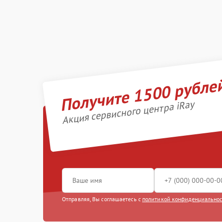
Получите 1500 рубле
Акция сервисного центра iRay
Отправляя, Вы соглашаетесь с
политикой конфиденциально