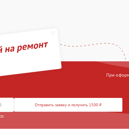
й на ремонт
При оформл
Отправить заявку и получить 1500 ₽
сти