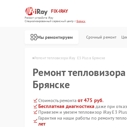
FIX-IRAY
Ремонт устройств iRay
Специализированный cервисный центр г.
Брянск
Мы ремонтируем
Срочный ремонт
Це
оров iRay в Брянске
Ремонт тепловизора iRay  E3 Plus в Брянске
Ремонт тепловизора 
Ремонт оптических прицелов iRay
Ремонт коллиматорных прицелов iRay
Ремонт тепловизионных прицелов iRay
Брянске
от 475 руб.
Стоимость ремонта
Бесплатная диагностика
даже при отказ
Привезем и увезем тепловизор iRay E3 Plu
Гарантия на наши работы по ремонту тепло
лет