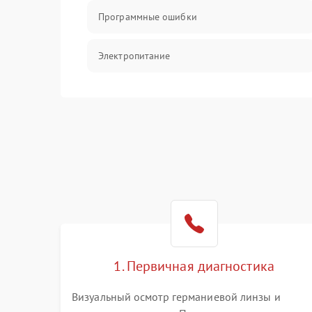
Программные ошибки
Электропитание
Измерения
Матрица
Проблемы питания
Температурные проблемы
Сбои коммуникаций и интерфейсов
1. Первичная диагностика
Программные сбои
Визуальный осмотр германиевой линзы и