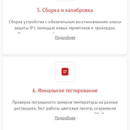
5. Сборка и калибровка
Сборка устройства с обязательным восстановлением класса
защиты IP с помощью новых герметиков и прокладок.
Программная калибровка матрицы по эталонному
Подробнее
абсолютно черному телу для точного измерения температур.
6. Финальное тестирование
Проверка погрешности замеров температуры на разных
дистанциях. Тест работы цветовых палитр, сохранения
термограмм в память и передачи данных на ПК. Проверка
Подробнее
автономности работы и итоговый контроль качества.