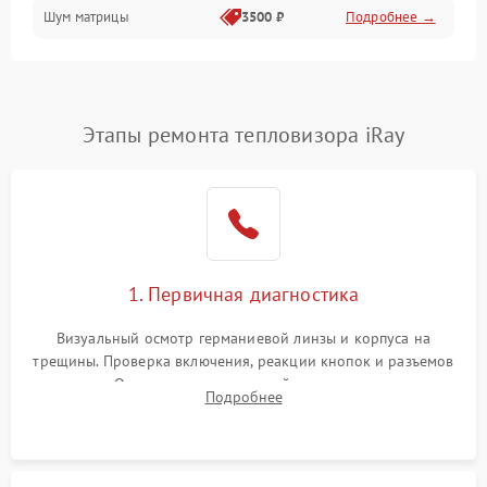
Шум матрицы
3500 ₽
Подробнее →
Проблемы питания
Температурные проблемы
Сбои коммуникаций и интерфейсов
Этапы ремонта тепловизора iRay
Программные сбои
Проблемы с объективом
1. Первичная диагностика
Экран (дисплей)
Визуальный осмотр германиевой линзы и корпуса на
трещины. Проверка включения, реакции кнопок и разъемов
зарядки. Оценка вывода тепловой сигнатуры на экран,
Подробнее
проверка базовых функций и считывание системных
ошибок.