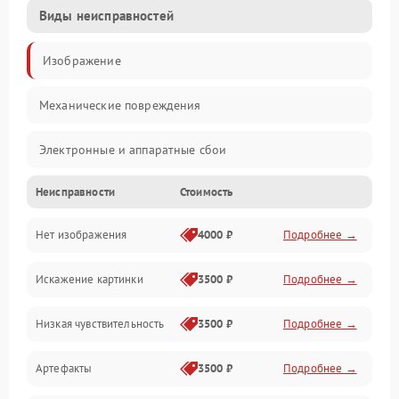
Виды неисправностей
Изображение
Механические повреждения
Электронные и аппаратные сбои
Неисправности
Стоимость
Неисправности сенсора и оптики
Нет изображения
4000 ₽
Подробнее →
Программные ошибки
Искажение картинки
3500 ₽
Подробнее →
Электропитание
Низкая чувствительность
3500 ₽
Подробнее →
Измерения
Артефакты
3500 ₽
Подробнее →
Матрица