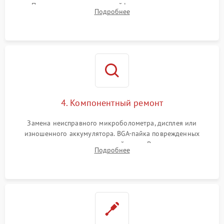
Проверка целостности шлейфов, модуля памяти и
Подробнее
интерфейсов связи. Выявление сгоревших SMD-компонентов
на плате.
4. Компонентный ремонт
Замена неисправного микроболометра, дисплея или
изношенного аккумулятора. BGA-пайка поврежденных
контроллеров на материнской плате. Восстановление
Подробнее
разъемов и кнопок, замена поврежденных элементов
корпуса.