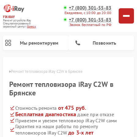
+7 (800) 301-55-83
Ежедневно, с 10:00 до 20:00
FIX-IRAY
+7 (800) 301-55-83
Ремонт устройств iRay
Специализированный
Звонок бесплатный по РФ
cервисный центр г.
Брянск
Мы ремонтируем
Позвонить
янске
Ремонт тепловизора iRay C2W в Брянске
Ремонт тепловизора iRay C2W в
Ремонт тепловизионных прицелов iRay
Ремонт оптических прицелов iRay
Ремонт коллиматорных прицелов iRay
Брянске
от 475 руб.
Стоимость ремонта
Бесплатная диагностика
даже при отказе
Привезем и увезем тепловизор iRay C2W сами
Гарантия на наши работы по ремонту
до 3-х лет
тепловизоров iRay C2W