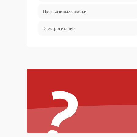
Программные ошибки
Электропитание
Измерения
Матрица
?
Проблемы питания
Температурные проблемы
Сбои коммуникаций и интерфейсов
Программные сбои