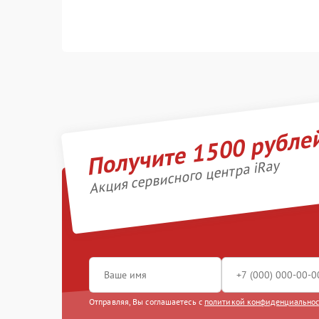
Получите 1500 рубле
Акция сервисного центра iRay
Отправляя, Вы соглашаетесь с
политикой конфиденциально