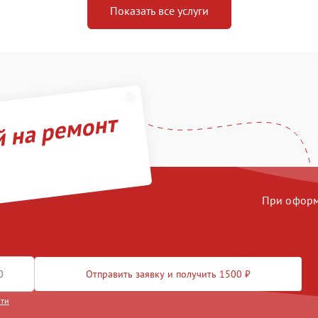
Показать все услуги
й на ремонт
При оформл
Отправить заявку и получить 1500 ₽
сти