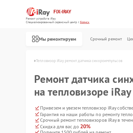
FIX-IRAY
Ремонт устройств iRay
Специализированный cервисный центр г.
Брянск
Мы ремонтируем
Срочный ремонт
Це
оров iRay в Брянске
Тепловизор iRay ремонт датчика синхроимпульсов
Ремонт датчика син
Ремонт оптических прицелов iRay
Ремонт коллиматорных прицелов iRay
Ремонт тепловизионных прицелов iRay
на тепловизоре iRay
Привезем и увезем тепловизор iRay собств
Гарантия на наши работы по ремонту тепл
Срочный ремонт тепловизоров iRay в течен
20%
Скидка для вас до
Получите 1500 рублей на ремонт