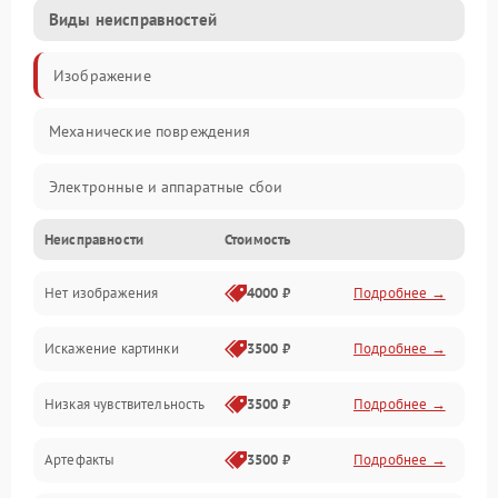
Виды неисправностей
Изображение
Механические повреждения
Электронные и аппаратные сбои
Неисправности
Стоимость
Неисправности сенсора и оптики
Нет изображения
4000 ₽
Подробнее →
Программные ошибки
Искажение картинки
3500 ₽
Подробнее →
Электропитание
Низкая чувствительность
3500 ₽
Подробнее →
Измерения
Артефакты
3500 ₽
Подробнее →
Матрица