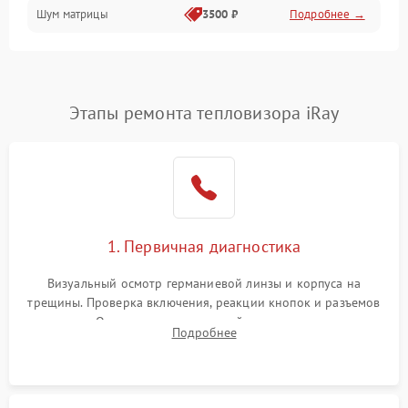
Шум матрицы
3500 ₽
Подробнее →
Проблемы питания
Температурные проблемы
Сбои коммуникаций и интерфейсов
Этапы ремонта тепловизора iRay
Программные сбои
Проблемы с объективом
1. Первичная диагностика
Экран (дисплей)
Визуальный осмотр германиевой линзы и корпуса на
трещины. Проверка включения, реакции кнопок и разъемов
зарядки. Оценка вывода тепловой сигнатуры на экран,
Подробнее
проверка базовых функций и считывание системных
ошибок.