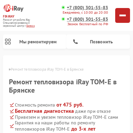
+7 (800) 301-55-83
Ежедневно, с 10:00 до 20:00
FIX-IRAY
+7 (800) 301-55-83
Ремонт устройств iRay
Специализированный
Звонок бесплатный по РФ
cервисный центр г.
Брянск
Мы ремонтируем
Позвонить
янске
Ремонт тепловизора iRay TOM-E в Брянске
Ремонт тепловизора iRay TOM-E в
Ремонт тепловизионных прицелов iRay
Ремонт оптических прицелов iRay
Ремонт коллиматорных прицелов iRay
Брянске
от 475 руб.
Стоимость ремонта
Бесплатная диагностика
даже при отказе
Привезем и увезем тепловизор iRay TOM-E сами
Гарантия на наши работы по ремонту
до 3-х лет
тепловизоров iRay TOM-E