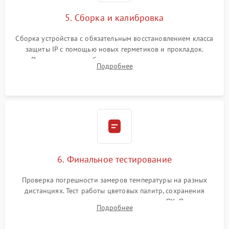
5. Сборка и калибровка
Сборка устройства с обязательным восстановлением класса
защиты IP с помощью новых герметиков и прокладок.
Программная калибровка матрицы по эталонному
Подробнее
абсолютно черному телу для точного измерения температур.
6. Финальное тестирование
Проверка погрешности замеров температуры на разных
дистанциях. Тест работы цветовых палитр, сохранения
термограмм в память и передачи данных на ПК. Проверка
Подробнее
автономности работы и итоговый контроль качества.