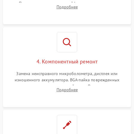
Проверка целостности шлейфов, модуля памяти и
Подробнее
интерфейсов связи. Выявление сгоревших SMD-компонентов
на плате.
4. Компонентный ремонт
Замена неисправного микроболометра, дисплея или
изношенного аккумулятора. BGA-пайка поврежденных
контроллеров на материнской плате. Восстановление
Подробнее
разъемов и кнопок, замена поврежденных элементов
корпуса.