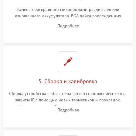
Замена неисправного микроболометра, дисплея или
изношенного аккумулятора. BGA-пайка поврежденных
контроллеров на материнской плате. Восстановление
Подробнее
разъемов и кнопок, замена поврежденных элементов
корпуса.
5. Сборка и калибровка
Сборка устройства с обязательным восстановлением класса
защиты IP с помощью новых герметиков и прокладок.
Программная калибровка матрицы по эталонному
Подробнее
абсолютно черному телу для точного измерения температур.