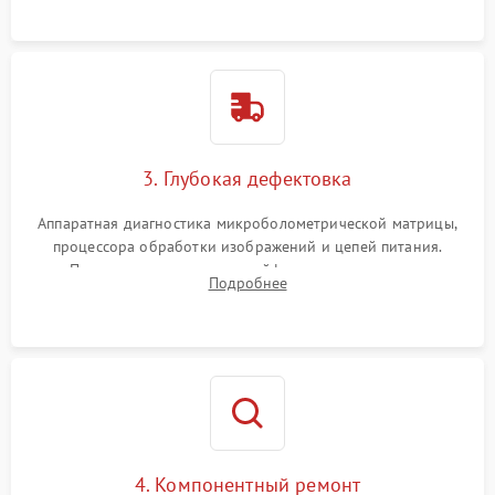
растворами.
3. Глубокая дефектовка
Аппаратная диагностика микроболометрической матрицы,
процессора обработки изображений и цепей питания.
Проверка целостности шлейфов, модуля памяти и
Подробнее
интерфейсов связи. Выявление сгоревших SMD-компонентов
на плате.
4. Компонентный ремонт