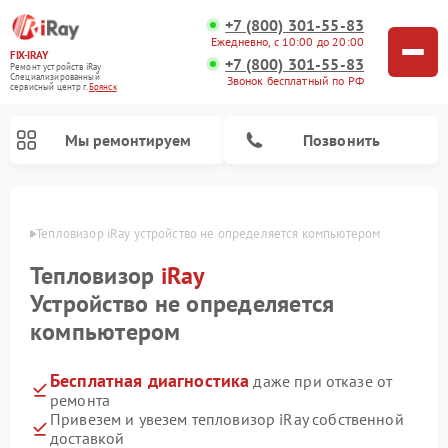
+7 (800) 301-55-83
Ежедневно, с 10:00 до 20:00
FIX-IRAY
+7 (800) 301-55-83
Ремонт устройств iRay
Специализированный
Звонок бесплатный по РФ
cервисный центр г.
Брянск
Мы ремонтируем
Позвонить
янске
Тепловизор iRay устройство не определяется компьютером
Тепловизор
iRay
Ремонт тепловизионных прицелов iRay
Ремонт оптических прицелов iRay
Ремонт коллиматорных прицелов iRay
Устройство не определяется
компьютером
Бесплатная диагностика
даже при отказе от
ремонта
Привезем и увезем тепловизор iRay собственной
доставкой