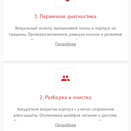
1. Первичная диагностика
Визуальный осмотр германиевой линзы и корпуса на
трещины. Проверка включения, реакции кнопок и разъемов
зарядки. Оценка вывода тепловой сигнатуры на экран,
Подробнее
проверка базовых функций и считывание системных
ошибок.
2. Разборка и очистка
Аккуратное вскрытие корпуса с учетом сохранения
влагозащиты. Отключение шлейфов питания и дисплея.
Очистка внутренних плат от окислов и пыли. Бережная
Подробнее
обработка германиевого объектива специализированными