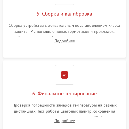
5. Сборка и калибровка
Сборка устройства с обязательным восстановлением класса
защиты IP с помощью новых герметиков и прокладок.
Программная калибровка матрицы по эталонному
Подробнее
абсолютно черному телу для точного измерения температур.
6. Финальное тестирование
Проверка погрешности замеров температуры на разных
дистанциях. Тест работы цветовых палитр, сохранения
термограмм в память и передачи данных на ПК. Проверка
Подробнее
автономности работы и итоговый контроль качества.