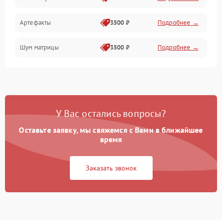
Измерения
Артефакты
3500 ₽
Подробнее →
Матрица
Шум матрицы
3500 ₽
Подробнее →
Проблемы питания
Температурные проблемы
Сбои коммуникаций и интерфейсов
У Вас остались вопросы?
Программные сбои
Оставьте заявку, мы свяжемся с Вами в ближайшее
время
Проблемы с объективом
Заказать звонок
Экран (дисплей)