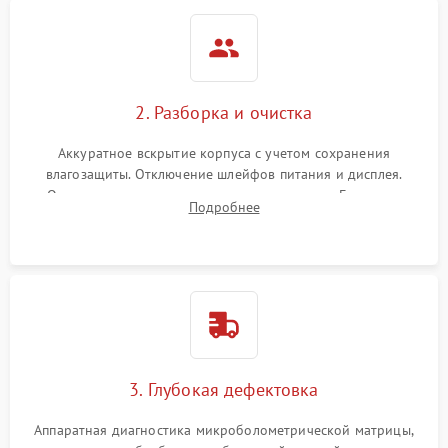
2. Разборка и очистка
Аккуратное вскрытие корпуса с учетом сохранения
влагозащиты. Отключение шлейфов питания и дисплея.
Очистка внутренних плат от окислов и пыли. Бережная
Подробнее
обработка германиевого объектива специализированными
растворами.
3. Глубокая дефектовка
Аппаратная диагностика микроболометрической матрицы,