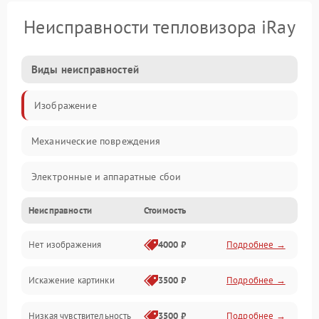
Неисправности тепловизора iRay
Виды неисправностей
Изображение
Механические повреждения
Электронные и аппаратные сбои
Неисправности
Стоимость
Неисправности сенсора и оптики
Нет изображения
4000 ₽
Подробнее →
Программные ошибки
Искажение картинки
3500 ₽
Подробнее →
Электропитание
Низкая чувствительность
3500 ₽
Подробнее →