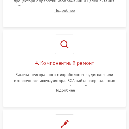
процессора обработки изображений и цепей питания.
Проверка целостности шлейфов, модуля памяти и
Подробнее
интерфейсов связи. Выявление сгоревших SMD-компонентов
на плате.
4. Компонентный ремонт
Замена неисправного микроболометра, дисплея или
изношенного аккумулятора. BGA-пайка поврежденных
контроллеров на материнской плате. Восстановление
Подробнее
разъемов и кнопок, замена поврежденных элементов
корпуса.