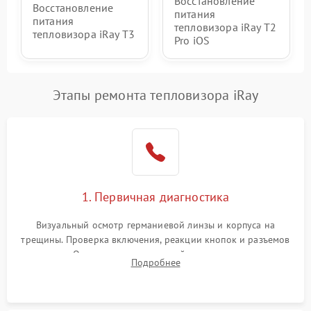
Восстановление
Восстановление
питания
питания
тепловизора iRay T2
тепловизора iRay T3
Pro iOS
Этапы ремонта тепловизора iRay
1. Первичная диагностика
Визуальный осмотр германиевой линзы и корпуса на
трещины. Проверка включения, реакции кнопок и разъемов
зарядки. Оценка вывода тепловой сигнатуры на экран,
Подробнее
проверка базовых функций и считывание системных
ошибок.