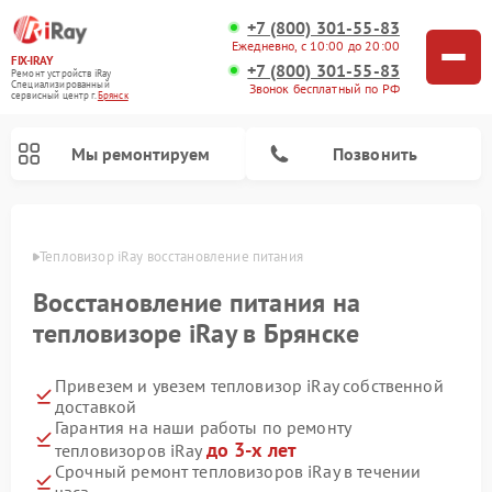
+7 (800) 301-55-83
Ежедневно, с 10:00 до 20:00
FIX-IRAY
+7 (800) 301-55-83
Ремонт устройств iRay
Специализированный
Звонок бесплатный по РФ
cервисный центр г.
Брянск
Мы ремонтируем
Позвонить
янске
Тепловизор iRay восстановление питания
Восстановление питания на
Ремонт тепловизионных прицелов iRay
Ремонт оптических прицелов iRay
Ремонт коллиматорных прицелов iRay
тепловизоре iRay в Брянске
Привезем и увезем тепловизор iRay собственной
доставкой
Гарантия на наши работы по ремонту
до 3-х лет
тепловизоров iRay
Срочный ремонт тепловизоров iRay в течении