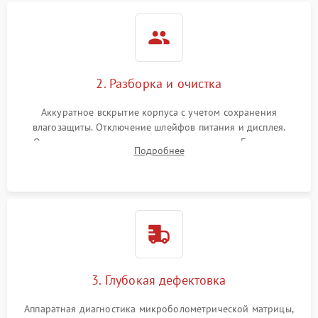
2. Разборка и очистка
Аккуратное вскрытие корпуса с учетом сохранения
влагозащиты. Отключение шлейфов питания и дисплея.
Очистка внутренних плат от окислов и пыли. Бережная
Подробнее
обработка германиевого объектива специализированными
растворами.
3. Глубокая дефектовка
Аппаратная диагностика микроболометрической матрицы,