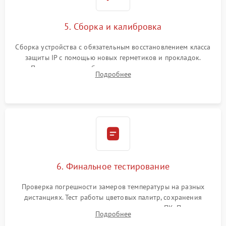
5. Сборка и калибровка
Сборка устройства с обязательным восстановлением класса
защиты IP с помощью новых герметиков и прокладок.
Программная калибровка матрицы по эталонному
Подробнее
абсолютно черному телу для точного измерения температур.
6. Финальное тестирование
Проверка погрешности замеров температуры на разных
дистанциях. Тест работы цветовых палитр, сохранения
термограмм в память и передачи данных на ПК. Проверка
Подробнее
автономности работы и итоговый контроль качества.