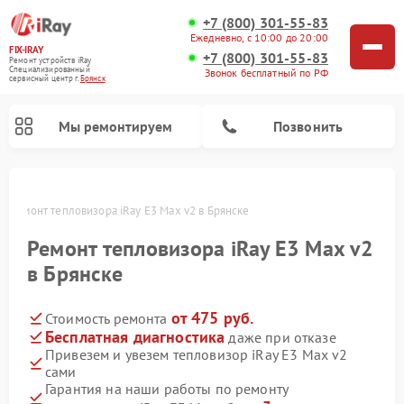
+7 (800) 301-55-83
Ежедневно, с 10:00 до 20:00
FIX-IRAY
+7 (800) 301-55-83
Ремонт устройств iRay
Специализированный
Звонок бесплатный по РФ
cервисный центр г.
Брянск
Мы ремонтируем
Позвонить
е
Ремонт тепловизора iRay E3 Max v2 в Брянске
Ремонт тепловизора iRay E3 Max v2
Ремонт тепловизионных прицелов iRay
Ремонт оптических прицелов iRay
Ремонт коллиматорных прицелов iRay
в Брянске
от 475 руб.
Стоимость ремонта
Бесплатная диагностика
даже при отказе
Привезем и увезем тепловизор iRay E3 Max v2
сами
Гарантия на наши работы по ремонту