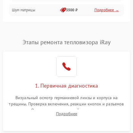
Шум матрицы
3500 ₽
Подробнее →
Проблемы питания
Температурные проблемы
Сбои коммуникаций и интерфейсов
Этапы ремонта тепловизора iRay
Программные сбои
Проблемы с объективом
1. Первичная диагностика
Экран (дисплей)
Визуальный осмотр германиевой линзы и корпуса на
трещины. Проверка включения, реакции кнопок и разъемов
зарядки. Оценка вывода тепловой сигнатуры на экран,
Подробнее
проверка базовых функций и считывание системных
ошибок.