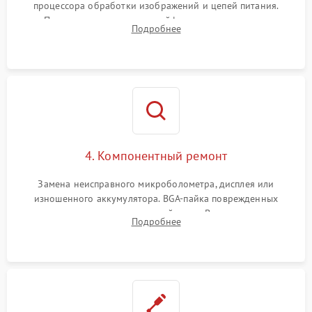
процессора обработки изображений и цепей питания.
Проверка целостности шлейфов, модуля памяти и
Подробнее
интерфейсов связи. Выявление сгоревших SMD-компонентов
на плате.
4. Компонентный ремонт
Замена неисправного микроболометра, дисплея или
изношенного аккумулятора. BGA-пайка поврежденных
контроллеров на материнской плате. Восстановление
Подробнее
разъемов и кнопок, замена поврежденных элементов
корпуса.