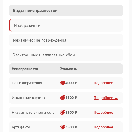
Виды неисправностей
Изображение
Механические повреждения
Электронные и аппаратные сбои
Неисправности
Стоимость
Неисправности сенсора и оптики
Нет изображения
4000 ₽
Подробнее →
Программные ошибки
Искажение картинки
3500 ₽
Подробнее →
Электропитание
Низкая чувствительность
3500 ₽
Подробнее →
Измерения
Артефакты
3500 ₽
Подробнее →
Матрица