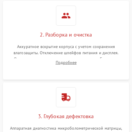
2. Разборка и очистка
Аккуратное вскрытие корпуса с учетом сохранения
влагозащиты. Отключение шлейфов питания и дисплея.
Очистка внутренних плат от окислов и пыли. Бережная
Подробнее
обработка германиевого объектива специализированными
растворами.
3. Глубокая дефектовка
Аппаратная диагностика микроболометрической матрицы,