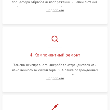
процессора обработки изображений и цепей питания.
Проверка целостности шлейфов, модуля памяти и
Подробнее
интерфейсов связи. Выявление сгоревших SMD-компонентов
на плате.
4. Компонентный ремонт
Замена неисправного микроболометра, дисплея или
изношенного аккумулятора. BGA-пайка поврежденных
контроллеров на материнской плате. Восстановление
Подробнее
разъемов и кнопок, замена поврежденных элементов
корпуса.