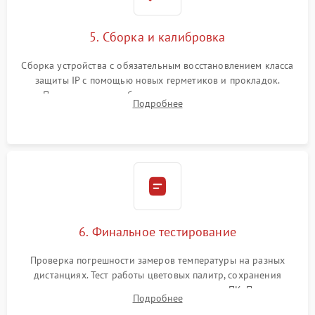
5. Сборка и калибровка
Сборка устройства с обязательным восстановлением класса
защиты IP с помощью новых герметиков и прокладок.
Программная калибровка матрицы по эталонному
Подробнее
абсолютно черному телу для точного измерения температур.
6. Финальное тестирование
Проверка погрешности замеров температуры на разных
дистанциях. Тест работы цветовых палитр, сохранения
термограмм в память и передачи данных на ПК. Проверка
Подробнее
автономности работы и итоговый контроль качества.