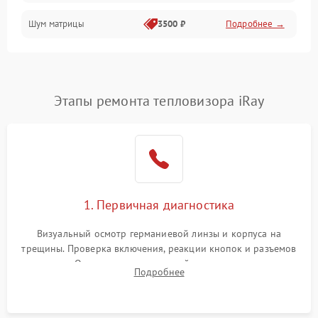
Шум матрицы
3500 ₽
Подробнее →
Проблемы питания
Температурные проблемы
Сбои коммуникаций и интерфейсов
Этапы ремонта тепловизора iRay
Программные сбои
Проблемы с объективом
1. Первичная диагностика
Экран (дисплей)
Визуальный осмотр германиевой линзы и корпуса на
трещины. Проверка включения, реакции кнопок и разъемов
зарядки. Оценка вывода тепловой сигнатуры на экран,
Подробнее
проверка базовых функций и считывание системных
ошибок.