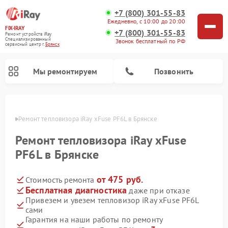
+7 (800) 301-55-83
Ежедневно, с 10:00 до 20:00
FIX-IRAY
+7 (800) 301-55-83
Ремонт устройств iRay
Специализированный
Звонок бесплатный по РФ
cервисный центр г.
Брянск
Мы ремонтируем
Позвонить
янске
Ремонт тепловизора iRay xFuse PF6L в Брянске
Ремонт тепловизора iRay xFuse
Ремонт тепловизионных прицелов iRay
Ремонт оптических прицелов iRay
Ремонт коллиматорных прицелов iRay
PF6L в Брянске
от 475 руб.
Стоимость ремонта
Бесплатная диагностика
даже при отказе
Привезем и увезем тепловизор iRay xFuse PF6L
сами
Гарантия на наши работы по ремонту