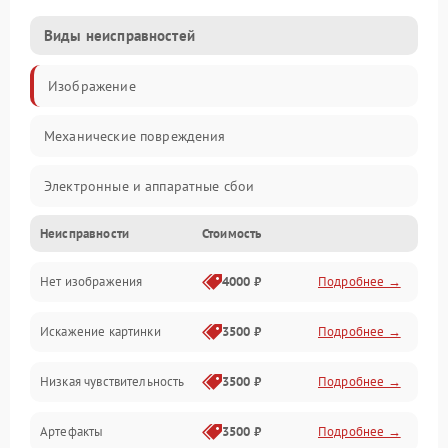
Виды неисправностей
Изображение
Механические повреждения
Электронные и аппаратные сбои
Неисправности
Стоимость
Неисправности сенсора и оптики
Нет изображения
4000 ₽
Подробнее →
Программные ошибки
Искажение картинки
3500 ₽
Подробнее →
Электропитание
Низкая чувствительность
3500 ₽
Подробнее →
Измерения
Артефакты
3500 ₽
Подробнее →
Матрица